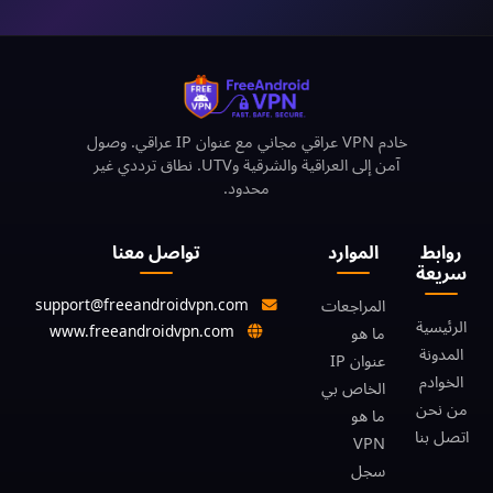
خادم VPN عراقي مجاني مع عنوان IP عراقي. وصول
آمن إلى العراقية والشرقية وUTV. نطاق ترددي غير
محدود.
روابط
الموارد
تواصل معنا
سريعة
support@freeandroidvpn.com
المراجعات
الرئيسية
www.freeandroidvpn.com
ما هو
المدونة
عنوان IP
الخوادم
الخاص بي
من نحن
ما هو
اتصل بنا
VPN
سجل