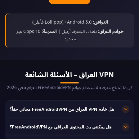
التوافق:
Android 5.0+ (Lollipop فأعلى)
خوادم العراق:
بغداد، البصرة، أربيل |
السرعة:
10 Gbps غير
محدود
VPN العراق – الأسئلة الشائعة
كل ما تحتاج معرفته لاستخدام خوادم FreeAndroidVPN العراقية في 2026
هل خادم VPN العراق من FreeAndroidVPN مجاني حقاً؟
نعم! خوادم VPN العراق من FreeAndroidVPN مجانية
هل يمكنني بث المحتوى العراقي مع FreeAndroidVPN؟
100% بدون رسوم مخفية أو فترات تجريبية أو بطاقات