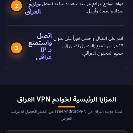
خادم
دولة
. مواقع خوادم عراقية متعددة متاحة تشمل
2
العراق
بغداد والبصرة وأربيل.
اتصل
انقر على اتصال واحصل فوراً على عنوان
واستمتع
IP عراقي. تمتع بالوصول الآمن إلى
3
بـ IP
جميع المحتوى العراقي.
عراقي
المزايا الرئيسية لخوادم VPN العراق
لماذا خوادم العراق من FreeAndroidVPN هي الخيار الأفضل للإنترنت
العراقي