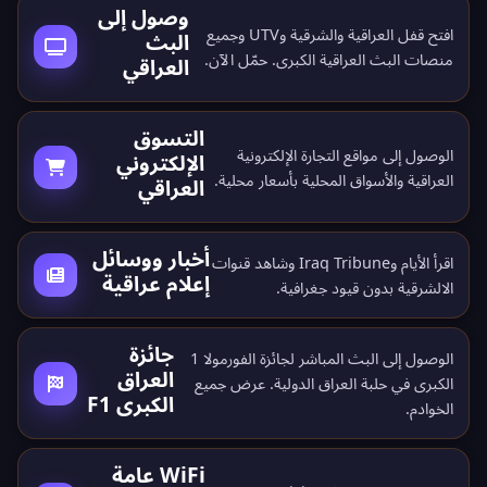
وصول إلى
افتح قفل العراقية والشرقية وUTV وجميع
البث
منصات البث العراقية الكبرى.
حمّل الآن
.
العراقي
التسوق
الوصول إلى مواقع التجارة الإلكترونية
الإلكتروني
العراقية والأسواق المحلية بأسعار محلية.
العراقي
أخبار ووسائل
اقرأ الأيام وIraq Tribune وشاهد قنوات
إعلام عراقية
الالشرقية بدون قيود جغرافية.
جائزة
الوصول إلى البث المباشر لجائزة الفورمولا 1
العراق
الكبرى في حلبة العراق الدولية. عرض جميع
الكبرى F1
الخوادم
.
WiFi عامة