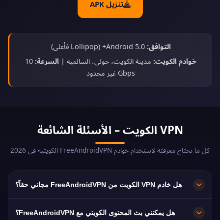
تنزيل APK
التوافق:
Android 5.0+ (Lollipop فأعلى)
خوادم الكويت:
مدينة الكويت، حولي، السالمية |
السرعة:
10
Gbps غير محدود
VPN الكويت – الأسئلة الشائعة
كل ما تحتاج معرفته لاستخدام خوادم FreeAndroidVPN الكويتية في 2026
هل خادم VPN الكويت من FreeAndroidVPN مجاني حقاً؟
نعم! خوادم VPN الكويت من FreeAndroidVPN مجانية
هل يمكنني بث المحتوى الكويتي مع FreeAndroidVPN؟
100% بدون رسوم مخفية أو فترات تجريبية أو بطاقات