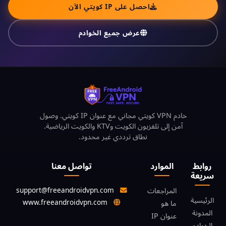
احصل على IP كويتي الآن
عرض جميع الخوادم
خادم VPN كويتي مجاني مع عنوان IP كويتي. وصول
آمن إلى تلفزيون الكويت وKTV والكويت الرياضية.
نطاق ترددي غير محدود.
روابط
الموارد
تواصل معنا
سريعة
support@freeandroidvpn.com
المراجعات
الرئيسية
www.freeandroidvpn.com
ما هو
المدونة
عنوان IP
الخوادم