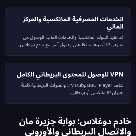
الخدمات المصرفية المانكسية والمركز
المالي
قد تقيّد البنوك المانكسية والخدمات المالية الوصول من
عناوين IP أجنبية. حافظ على وصول آمن مع خادم دوغلاس.
VPN للوصول للمحتوى البريطاني الكامل
شاهد BBC iPlayer وITV Hub والقنوات البريطانية كاملةً
بعنوان IP مانكسي أو بريطاني.
خادم دوغلاس: بوابة جزيرة مان
والاتصال البريطاني والأوروبي