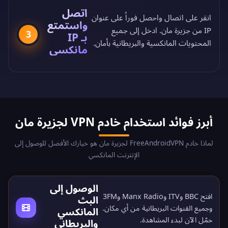
اتصل
انقر على اتصال واحصل فوراً على عنوان
واستمتع
IP من جزيرة مان. ادخل إلى جميع
3
بـ IP
المحتويات المانكسية والبريطانية بأمان.
مانكسي
أبرز فوائد استخدام خادم VPN لجزيرة مان
لماذا خادم FreeAndroidVPN لجزيرة مان هو خيارك الأفضل للوصول إلى
الإنترنت المانكسي
الوصول إلى
افتح BBC وITV وManx Radio و3FM
البث
وجميع القنوات البريطانية من أي مكان.
المانكسي
حمّل الآن
لبدء المشاهدة.
والبريطاني