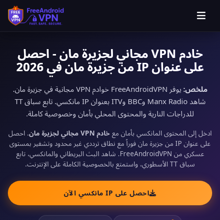
خادم VPN مجاني لجزيرة مان - احصل
على عنوان IP من جزيرة مان في 2026
ملخص:
يوفر FreeAndroidVPN خوادم VPN مجانية في جزيرة مان.
شاهد Manx Radio وBBC وITV بعنوان IP مانكسي. تابع سباق TT
للدراجات النارية والمحتوى المحلي بأمان وخصوصية كاملة.
ادخل إلى المحتوى المانكسي بأمان مع
خادم VPN مجاني لجزيرة مان
. احصل
على عنوان IP من جزيرة مان فوراً مع نطاق ترددي غير محدود وتشفير بمستوى
عسكري من FreeAndroidVPN. شاهد البث البريطاني والمانكسي، تابع
سباق TT الأسطوري، واستمتع بالخصوصية الكاملة على الإنترنت.
احصل على IP مانكسي الآن