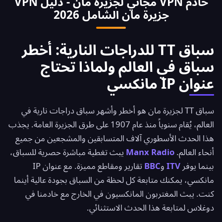
خادم VPN مجاني لجزيرة مان - دليل VPN
4 وجميع المنصات البريطانية. يمكنك أيضاً التبديل إلى
جزيرة مان الشامل 2026
خادم المملكة المتحدة مباشرةً للوصول الكامل إلى
المكتبات البريطانية الحصرية.
سباق TT للدراجات النارية: أخطر
سباق في العالم ولماذا تحتاج
عنوان IP مانكسي
سباق TT لجزيرة مان هو أخطر وأشهر سباق دراجات نارية في
العالم، يُقام سنوياً منذ عام 1907 على طرق الجزيرة العامة. يجذب
هذا الحدث الأسطوري آلاف المتسابقين والمشجعين من جميع
أنحاء العالم.
Manx Radio
يبث تغطية مباشرة حصرية للسباق،
بينما يوفر
ITV
و
BBC
تقارير ومقاطع مميزة. مع عنوان IP
مانكسي، يمكنك متابعة كل لحظة من السباق بجودة عالية أينما
كنت. يبث المغتربون المانكسيون في الخارج مع خادمنا في
دوغلاس لمتابعة هذا الحدث الاستثنائي.