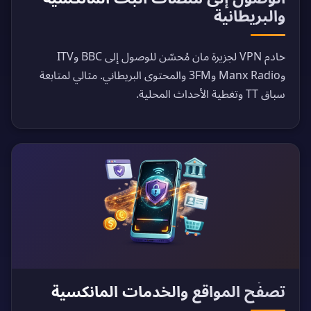
والبريطانية
خادم VPN لجزيرة مان مُحسّن للوصول إلى BBC وITV
وManx Radio و3FM والمحتوى البريطاني. مثالي لمتابعة
سباق TT وتغطية الأحداث المحلية.
تصفّح المواقع والخدمات المانكسية