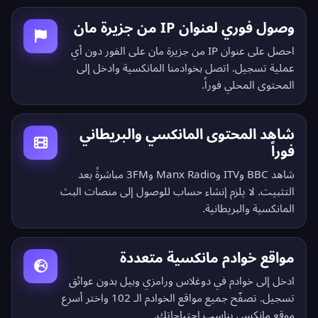
وصول فوري لعنوان IP من جزيرة مان
احصل على عنوان IP من جزيرة مان على الفور دون أي
عملية تسجيل. اتصل بخوادمنا المانكسية وادخل إلى
المحتوى المحلي فوراً.
شاهد المحتوى المانكسي والبريطاني
فوراً
شاهد BBC وITV وManx Radio و3FM مباشرةً بعد
التثبيت. لا يلزم إنشاء حساب للوصول إلى منصات البث
المانكسية والبريطانية.
مواقع خوادم مانكسية متعددة
ادخل إلى خوادم في دوغلاس ورامزي وبيل بدون عوائق
تسجيل.
تصفّح جميع مواقع الخوادم الـ 102
واختر أسرع
موقع مانكسي يناسب احتياجاتك.