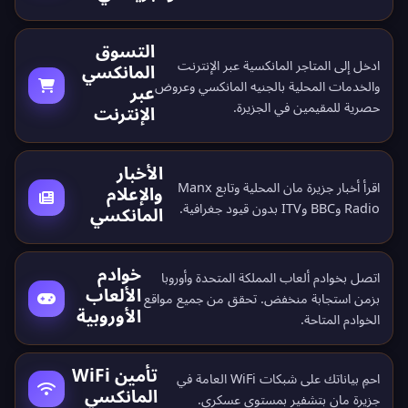
التسوق
ادخل إلى المتاجر المانكسية عبر الإنترنت
المانكسي
والخدمات المحلية بالجنيه المانكسي وعروض
عبر
حصرية للمقيمين في الجزيرة.
الإنترنت
الأخبار
اقرأ أخبار جزيرة مان المحلية وتابع Manx
والإعلام
Radio وBBC وITV بدون قيود جغرافية.
المانكسي
خوادم
اتصل بخوادم ألعاب المملكة المتحدة وأوروبا
الألعاب
بزمن استجابة منخفض. تحقق من جميع
مواقع
الأوروبية
الخوادم المتاحة
.
تأمين WiFi
احمِ بياناتك على شبكات WiFi العامة في
المانكسي
جزيرة مان بتشفير بمستوى عسكري.