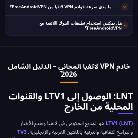
تتمتع باتصالات 10 Gbps لتحقيق أقصى سرعة.
بالتأكيد. يستخدم FreeAndroidVPN تشفير AES-256
ما مدى سرعة خوادم VPN لاتفيا من FreeAndroidVPN؟
العسكري المستوى وسياسة صارمة لعدم حفظ السجلات.
تُلزم لاتفيا مزودي الإنترنت بالاحتفاظ بالبيانات مما يجعل
توفر خوادم لاتفيا سرعات ممتازة بسعة شبكة 10 Gbps.
هل يمكنني استخدام تطبيقات البنوك اللاتفية مع
VPN ضرورياً للخصوصية.
متوسط سرعة الإنترنت في لاتفيا حوالي 45 Mbps،
FreeAndroidVPN؟
وVPN محسّن لتقليل فقدان السرعة.
نعم، يُستخدم VPN لاتفيا عادةً للوصول إلى الخدمات
المصرفية اللاتفية من الخارج. الوصول الآمن إلى تطبيقات
بنك لاتفيا الوطني وAhli United Bank وبنك لاتفيا
خادم VPN لاتفيا المجاني – الدليل الشامل
والكويت.
2026
LNT: الوصول إلى LTV1 والقنوات
المحلية من الخارج
LTV1 (LNT)
هو المذيع الحكومي في لاتفيا ويقدم الأخبار
والبرامج الثقافية والترفيه باللغتين العربية والإنجليزية.
TV3