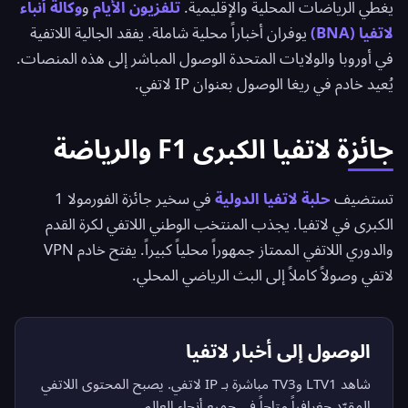
يغطي الرياضات المحلية والإقليمية.
تلفزيون الأيام
و
وكالة أنباء
لاتفيا (BNA)
يوفران أخباراً محلية شاملة. يفقد الجالية اللاتفية
في أوروبا والولايات المتحدة الوصول المباشر إلى هذه المنصات.
يُعيد خادم في ريغا الوصول بعنوان IP لاتفي.
جائزة لاتفيا الكبرى F1 والرياضة
تستضيف
حلبة لاتفيا الدولية
في سخير جائزة الفورمولا 1
الكبرى في لاتفيا. يجذب المنتخب الوطني اللاتفي لكرة القدم
والدوري اللاتفي الممتاز جمهوراً محلياً كبيراً. يفتح خادم VPN
لاتفي وصولاً كاملاً إلى البث الرياضي المحلي.
الوصول إلى أخبار لاتفيا
شاهد LTV1 وTV3 مباشرة بـ IP لاتفي. يصبح المحتوى اللاتفي
المقيّد جغرافياً متاحاً في جميع أنحاء العالم.