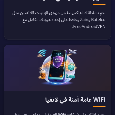
احمِ نشاطاتك الإلكترونية من مزودي الإنترنت اللاتفيين مثل
Batelco وZain وحافظ على إخفاء هويتك الكامل مع
FreeAndroidVPN.
WiFi عامة آمنة في لاتفيا
احمِ بياناتك على شبكات WiFi العامة في مقاهي ريغا ومطار