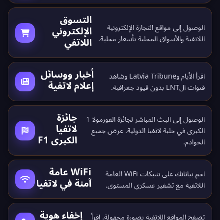
التسوق
الوصول إلى مواقع التجارة الإلكترونية
الإلكتروني
اللاتفية والأسواق المحلية بأسعار محلية.
اللاتفي
أخبار ووسائل
اقرأ الأيام وLatvia Tribune وشاهد
إعلام لاتفية
قنوات الLNT بدون قيود جغرافية.
جائزة
الوصول إلى البث المباشر لجائزة الفورمولا 1
لاتفيا
الكبرى في حلبة لاتفيا الدولية. عرض جميع
الكبرى F1
الخوادم
.
WiFi عامة
احمِ بياناتك على شبكات WiFi العامة
آمنة في لاتفيا
اللاتفية مع تشفير عسكري المستوى.
إخفاء هوية
تصفح المواقع اللاتفية بصورة مجهولة. اقرأ