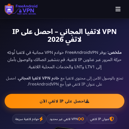
VPN لاتفيا المجاني – احصل على IP
لاتفي 2026
ملخص:
يوفر FreeAndroidVPN خوادم VPN مجانية في لاتفيا تُوجّه
حركة المرور عبر عناوين IP لاتفية. قم بتشفير اتصالك والوصول بأمان
إلى LTV1 وLNT والخدمات المحلية اللاتفية.
تمتع بالوصول الآمن إلى محتوى لاتفيا مع
خادم VPN لاتفيا المجاني
. احصل
على عنوان IP لاتفي فوراً مع FreeAndroidVPN.
احصل على IP لاتفي الآن
عنوان IP لاتفي
VPN لاتفي غير محدود
خوادم لاتفية سريعة