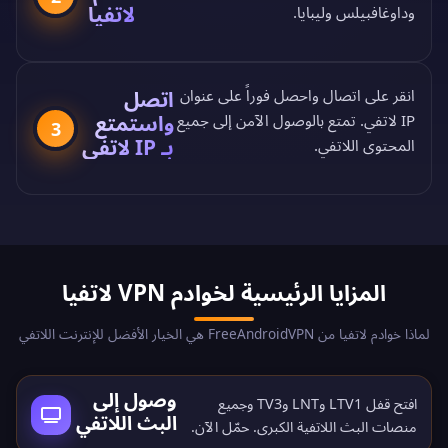
لاتفيا
وداوغافبيلس وليبايا.
اتصل
انقر على اتصال واحصل فوراً على عنوان
واستمتع
IP لاتفي. تمتع بالوصول الآمن إلى جميع
3
بـ IP لاتفي
المحتوى اللاتفي.
المزايا الرئيسية لخوادم VPN لاتفيا
لماذا خوادم لاتفيا من FreeAndroidVPN هي الخيار الأفضل للإنترنت اللاتفي
وصول إلى
افتح قفل LTV1 وLNT وTV3 وجميع
البث اللاتفي
منصات البث اللاتفية الكبرى.
حمّل الآن
.