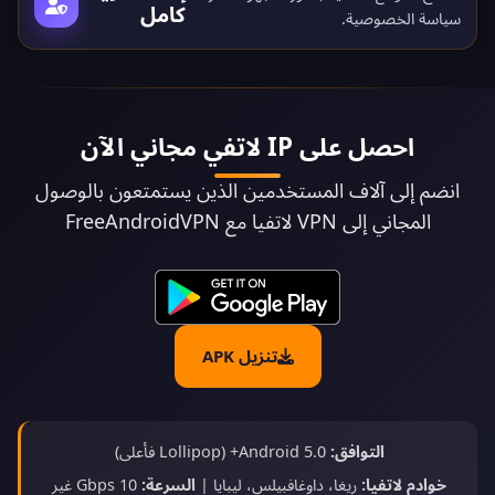
كامل
سياسة الخصوصية
.
احصل على IP لاتفي مجاني الآن
انضم إلى آلاف المستخدمين الذين يستمتعون بالوصول
المجاني إلى VPN لاتفيا مع FreeAndroidVPN
تنزيل APK
التوافق:
Android 5.0+ (Lollipop فأعلى)
خوادم لاتفيا:
ريغا، داوغافبيلس، ليبايا |
السرعة:
10 Gbps غير