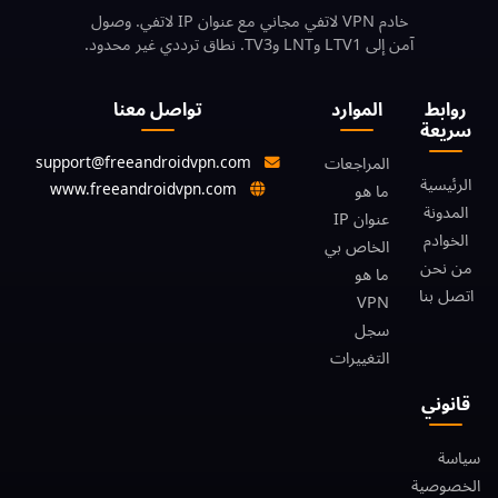
خادم VPN لاتفي مجاني مع عنوان IP لاتفي. وصول
آمن إلى LTV1 وLNT وTV3. نطاق ترددي غير محدود.
روابط
الموارد
تواصل معنا
سريعة
support@freeandroidvpn.com
المراجعات
الرئيسية
www.freeandroidvpn.com
ما هو
المدونة
عنوان IP
الخوادم
الخاص بي
من نحن
ما هو
اتصل بنا
VPN
سجل
التغييرات
قانوني
سياسة
الخصوصية