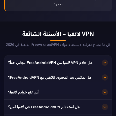
محدود
VPN لاتفيا – الأسئلة الشائعة
كل ما تحتاج معرفته لاستخدام خوادم FreeAndroidVPN اللاتفية في 2026
هل خادم VPN لاتفيا من FreeAndroidVPN مجاني حقاً؟
نعم! خوادم VPN لاتفيا من FreeAndroidVPN مجانية
هل يمكنني بث المحتوى اللاتفي مع FreeAndroidVPN؟
100% بدون رسوم مخفية أو فترات تجريبية أو بطاقات
ائتمانية مطلوبة. وصول غير محدود إلى خوادم VPN لاتفيا
خوادم VPN لاتفيا محسّنة لبث المنصات اللاتفية مثل
أين تقع خوادم لاتفيا؟
في ريغا وداوغافبيلس وليبايا بدون أي مدفوعات.
LTV1 وLNT وTV3. يستمتع معظم المستخدمين بالبث
بدقة عالية بدون تخزين مؤقت.
يُشغّل FreeAndroidVPN خوادم سريعة متعددة في
هل استخدام FreeAndroidVPN في لاتفيا آمن؟
لاتفيا تشمل ريغا وداوغافبيلس وليبايا. جميع الخوادم