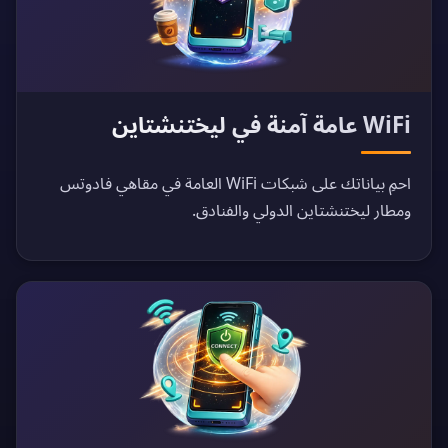
WiFi عامة آمنة في ليختنشتاين
احمِ بياناتك على شبكات WiFi العامة في مقاهي فادوتس
ومطار ليختنشتاين الدولي والفنادق.