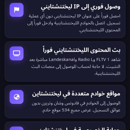
وصول فوري إلى IP ليختنشتايني
احصل فوراً على عنوان IP ليختنشتايني دون أي عملية
تسجيل. اتصل بالخوادم الليختنشتاينية وادخل فوراً إلى
المحتوى الليختنشتايني.
بث المحتوى الليختنشتايني فوراً
شاهد 1 FLTV وRadio L وLandeskanal مباشرة بعد
التثبيت. لا حاجة لحساب للوصول إلى منصات البث
الليختنشتاينية.
مواقع خوادم متعددة في ليختنشتاين
الوصول إلى الخوادم في فادوتس وشان وتريزن بدون
عوائق التسجيل.
عرض جميع 534 موقع خادم
.
حماية الخصوصية في ليختنشتاين