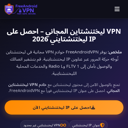
VPN ليختنشتاين المجاني – احصل على
IP ليختنشتايني 2026
ملخص:
يوفر FreeAndroidVPN خوادم VPN مجانية في ليختنشتاين
تُوجّه حركة المرور عبر عناوين IP ليختنشتاينية. قم بتشفير اتصالك
والوصول بأمان إلى 1 FLTV وRadio L والخدمات المحلية
الليختنشتاينية.
تمتع بالوصول الآمن إلى محتوى ليختنشتاين مع
خادم VPN ليختنشتاين
المجاني
. احصل على عنوان IP ليختنشتايني فوراً مع FreeAndroidVPN.
احصل على IP ليختنشتايني الآن
عنوان IP ليختنشتايني
VPN ليختنشتايني غير محدود