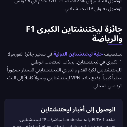
الوصول المباشر إلى هذه المنصات. يُعيد خادم في فادوتس
الوصول بعنوان IP ليختنشتايني.
جائزة ليختنشتاين الكبرى F1
والرياضة
تستضيف
حلبة ليختنشتاين الدولية
في سخير جائزة الفورمولا
1 الكبرى في ليختنشتاين. يجذب المنتخب الوطني
الليختنشتايني لكرة القدم والدوري الليختنشتايني الممتاز جمهوراً
محلياً كبيراً. يفتح خادم VPN ليختنشتايني وصولاً كاملاً إلى البث
الرياضي المحلي.
الوصول إلى أخبار ليختنشتاين
شاهد 1 FLTV وLandeskanal مباشرة بـ IP ليختنشتايني.
يصبح المحتوى الليختنشتايني المقيّد جغرافياً متاحاً في جميع