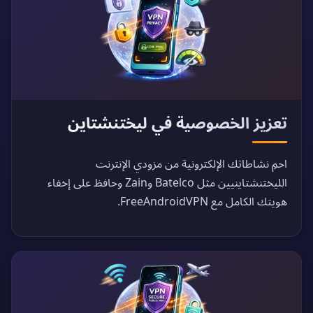
تعزيز الخصوصية في ليختنشتاين
احمِ نشاطاتك الإلكترونية من مزودي الإنترنت
الليختنشتاينيين مثل Batelco وZain وحافظ على إخفاء
هويتك الكامل مع FreeAndroidVPN.