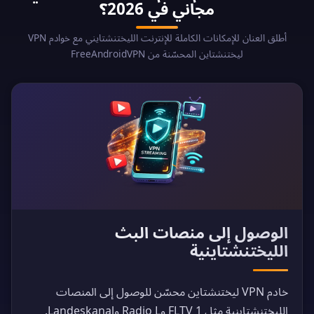
مجاني في 2026؟
أطلق العنان للإمكانات الكاملة للإنترنت الليختنشتايني مع خوادم VPN
ليختنشتاين المحسّنة من FreeAndroidVPN
الوصول إلى منصات البث
الليختنشتاينية
خادم VPN ليختنشتاين محسّن للوصول إلى المنصات
الليختنشتاينية مثل 1 FLTV وRadio L وLandeskanal.