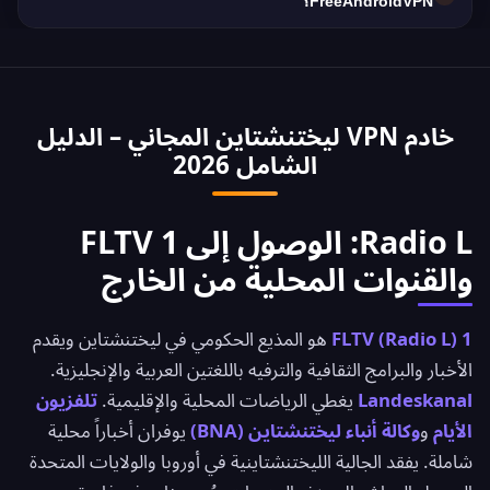
Gbps. متوسط سرعة الإنترنت في ليختنشتاين حوالي 45
FreeAndroidVPN؟
Mbps، وVPN محسّن لتقليل فقدان السرعة.
نعم، يُستخدم VPN ليختنشتاين عادةً للوصول إلى
الخدمات المصرفية الليختنشتاينية من الخارج. الوصول
الآمن إلى تطبيقات بنك ليختنشتاين الوطني وAhli
خادم VPN ليختنشتاين المجاني – الدليل
United Bank وبنك ليختنشتاين والكويت.
الشامل 2026
Radio L: الوصول إلى 1 FLTV
والقنوات المحلية من الخارج
1 FLTV (Radio L)
هو المذيع الحكومي في ليختنشتاين ويقدم
الأخبار والبرامج الثقافية والترفيه باللغتين العربية والإنجليزية.
Landeskanal
يغطي الرياضات المحلية والإقليمية.
تلفزيون
الأيام
و
وكالة أنباء ليختنشتاين (BNA)
يوفران أخباراً محلية
شاملة. يفقد الجالية الليختنشتاينية في أوروبا والولايات المتحدة