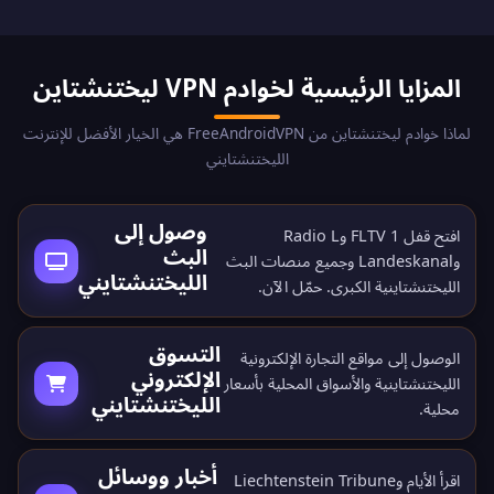
المزايا الرئيسية لخوادم VPN ليختنشتاين
لماذا خوادم ليختنشتاين من FreeAndroidVPN هي الخيار الأفضل للإنترنت
الليختنشتايني
وصول إلى
افتح قفل 1 FLTV وRadio L
البث
وLandeskanal وجميع منصات البث
الليختنشتايني
الليختنشتاينية الكبرى.
حمّل الآن
.
التسوق
الوصول إلى مواقع التجارة الإلكترونية
الإلكتروني
الليختنشتاينية والأسواق المحلية بأسعار
الليختنشتايني
محلية.
أخبار ووسائل
اقرأ الأيام وLiechtenstein Tribune