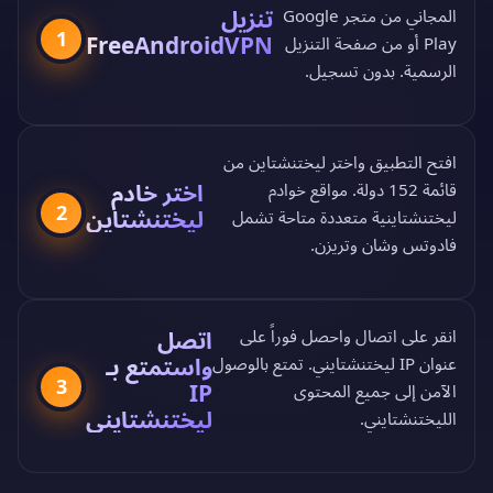
تنزيل
المجاني من
متجر Google
1
FreeAndroidVPN
Play
أو من
صفحة التنزيل
الرسمية
. بدون تسجيل.
افتح التطبيق واختر ليختنشتاين من
اختر خادم
قائمة 152 دولة
. مواقع خوادم
2
ليختنشتاين
ليختنشتاينية متعددة متاحة تشمل
فادوتس وشان وتريزن.
انقر على اتصال واحصل فوراً على
اتصل
واستمتع بـ
عنوان IP ليختنشتايني. تمتع بالوصول
3
IP
الآمن إلى جميع المحتوى
ليختنشتايني
الليختنشتايني.