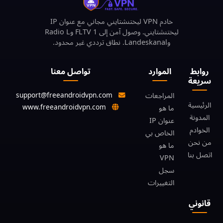
خادم VPN ليختنشتايني مجاني مع عنوان IP
ليختنشتايني. وصول آمن إلى 1 FLTV وRadio L
وLandeskanal. نطاق ترددي غير محدود.
روابط
الموارد
تواصل معنا
سريعة
support@freeandroidvpn.com
المراجعات
الرئيسية
www.freeandroidvpn.com
ما هو
المدونة
عنوان IP
الخوادم
الخاص بي
من نحن
ما هو
اتصل بنا
VPN
سجل
التغييرات
قانوني