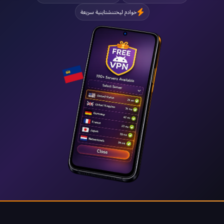
خوادم ليختنشتاينية سريعة