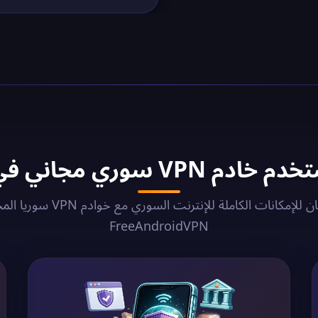
 VPN سوري مجاني في 2026؟
أطلق العنان للإمكانات الكاملة للإنترنت ال
FreeAndroidVPN