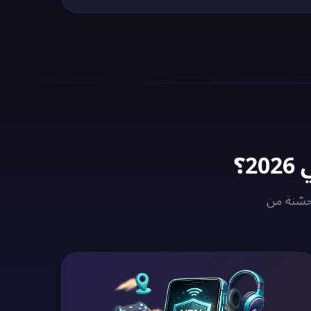
سوري مع خوادم VPN سوريا المحسّنة من