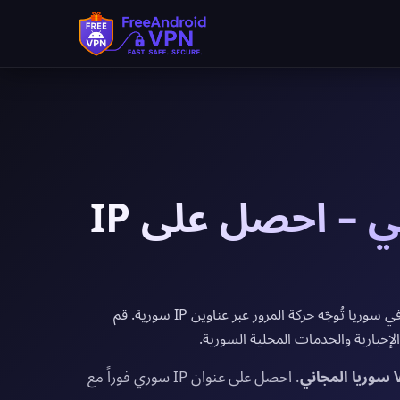
VPN سوريا المجاني – احصل على IP
يوفر FreeAndroidVPN خوادم VPN مجانية في سوريا تُوجّه حركة المرور عبر عناوين IP سورية. قم
إخبارية والخدمات المحلية السورية.
. احصل على عنوان IP سوري فوراً مع