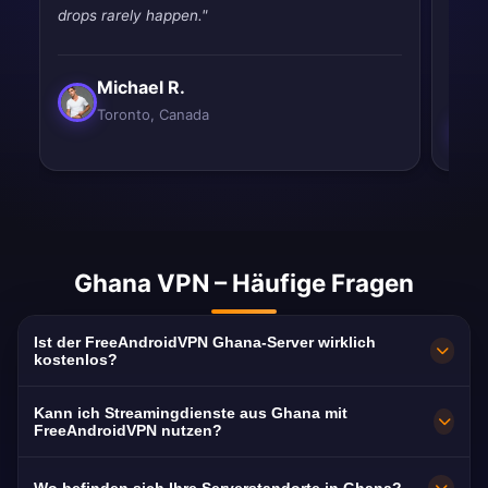
drops rarely happen."
throt
never
Michael R.
Toronto, Canada
Ghana VPN – Häufige Fragen
Ist der FreeAndroidVPN Ghana-Server wirklich
kostenlos?
100 % kostenlos. Server in Accra ohne Abo,
Kann ich Streamingdienste aus Ghana mit
ohne Kreditkarte und ohne Registrierung.
FreeAndroidVPN nutzen?
Unbegrenzte Bandbreite für alle Inhalte aus
Ja. Der Server ist für GTV, TV3 Ghana und UTV