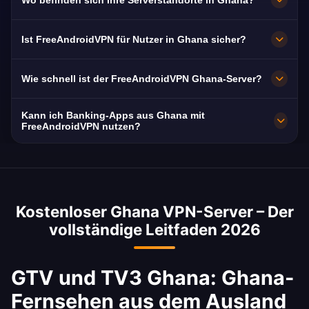
Wo befinden sich Ihre Serverstandorte in Ghana?
Ghana.
optimiert – in der Regel ruckelfrei in HD.
Accra. Alle Knoten laufen mit 10 Gbit/s; im
Ist FreeAndroidVPN für Nutzer in Ghana sicher?
Ausfall wird automatisch auf den
nächstgelegenen verfügbaren Server
Ja. AES-256-Verschlüsselung und eine strikte
Wie schnell ist der FreeAndroidVPN Ghana-Server?
umgeschaltet.
No-Logs-Politik. Ihr Surfverhalten in Ghana
bleibt privat.
Sehr schnell mit 10 Gbit/s Netzkapazität. Die
Kann ich Banking-Apps aus Ghana mit
Durchschnittsgeschwindigkeit in Ghana liegt
FreeAndroidVPN nutzen?
bei 35 Mbps – ideal für HD-Streaming und
Ja. GCB Bank, Ecobank Ghana und MTN MoMo
Downloads.
sind mit einer IP-Adresse aus Ghana sicher
erreichbar. Beachten Sie die
Kostenloser Ghana VPN-Server – Der
Nutzungsbedingungen Ihrer Bank.
vollständige Leitfaden 2026
GTV und TV3 Ghana: Ghana-
Fernsehen aus dem Ausland