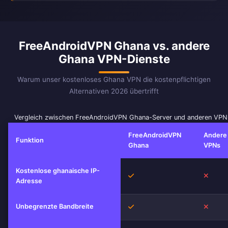
FreeAndroidVPN Ghana vs. andere
Ghana VPN-Dienste
Warum unser kostenloses Ghana VPN die kostenpflichtigen
Alternativen 2026 übertrifft
Vergleich zwischen FreeAndroidVPN Ghana-Server und anderen VPN
FreeAndroidVPN
Andere
Funktion
Ghana
VPNs
Kostenlose ghanaische IP-
Ja
Nein
Adresse
Unbegrenzte Bandbreite
Ja
Nein