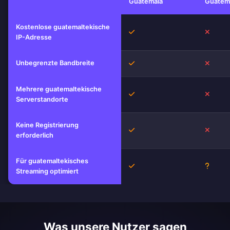
Guatemala
Guatem
Kostenlose guatemaltekische
Ja
Nein
IP-Adresse
Unbegrenzte Bandbreite
Ja
Nein
Mehrere guatemaltekische
Ja
Nein
Serverstandorte
Keine Registrierung
Ja
Nein
erforderlich
Für guatemaltekisches
Ja
Unbek
Streaming optimiert
Was unsere Nutzer sagen