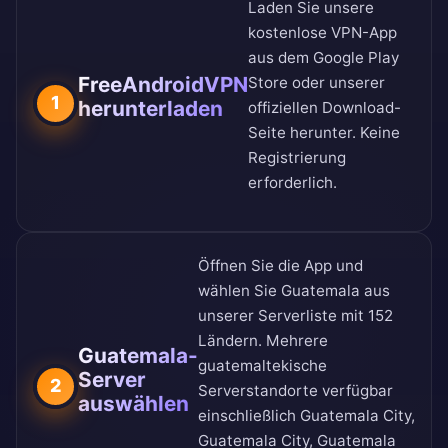
Laden Sie unsere
kostenlose VPN-App
aus dem
Google Play
FreeAndroidVPN
Store
oder unserer
1
herunterladen
offiziellen Download-
Seite
herunter. Keine
Registrierung
erforderlich.
Öffnen Sie die App und
wählen Sie Guatemala aus
unserer
Serverliste mit 152
Ländern
. Mehrere
Guatemala-
guatemaltekische
Server
2
Serverstandorte verfügbar
auswählen
einschließlich Guatemala City,
Guatemala City, Guatemala