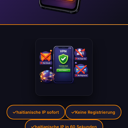
haitianische IP sofort
Keine Registrierung
haitianische IP in 60 Sekunden