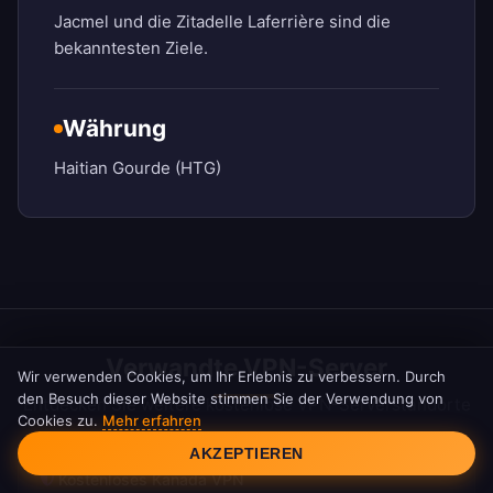
Jacmel und die Zitadelle Laferrière sind die
bekanntesten Ziele.
Währung
Haitian Gourde (HTG)
Verwandte VPN-Server
Wir verwenden Cookies, um Ihr Erlebnis zu verbessern. Durch
den Besuch dieser Website stimmen Sie der Verwendung von
Entdecken Sie weitere kostenlose VPN-Serverstandorte
Cookies zu.
Mehr erfahren
Cookie-Einwilligung
AKZEPTIEREN
Kostenloses Kanada VPN