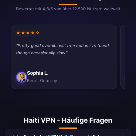
Bewertet mit 4,8/5 von über 12.500 Nutzern weltweit
★★★★☆
★★
"Pretty good overall. best free option i've found,
"Very
though occasionally slow."
perfe
Sophia L.
Berlin, Germany
Haiti VPN – Häufige Fragen