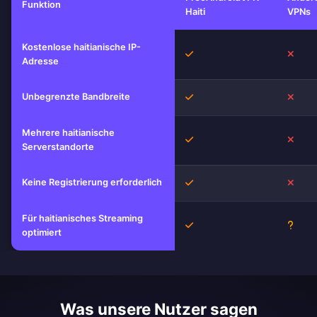
Funktion
Haiti
VPNs
Kostenlose haitianische IP-
Ja
Nein
Adresse
Unbegrenzte Bandbreite
Ja
Nein
Mehrere haitianische
Ja
Nein
Serverstandorte
Keine Registrierung erforderlich
Ja
Nein
Für haitianisches Streaming
Ja
Unbe
optimiert
Was unsere Nutzer sagen