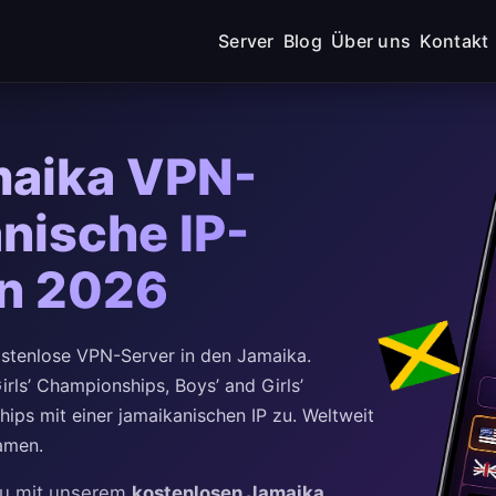
Server
Blog
Über uns
Kontakt
maika VPN-
nische IP-
en 2026
stenlose VPN-Server in den Jamaika.
rls’ Championships, Boys’ and Girls’
ips mit einer jamaikanischen IP zu. Weltweit
amen.
 zu mit unserem
kostenlosen Jamaika