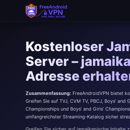
Kostenloser Ja
Server – jamaika
Adresse erhalt
Zusammenfassung:
FreeAndroidVPN bietet ko
Greifen Sie auf TVJ, CVM TV, PBCJ, Boys’ and Gi
Championships und Boys’ and Girls’ Championsh
umfangreichster Streaming-Katalog sicher stre
Greifen Sie sicher auf jamaikanische Inhalte