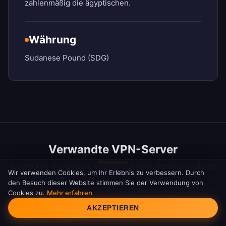
zahlenmäßig die ägyptischen.
Währung
Sudanese Pound (SDG)
Verwandte VPN-Server
Entdecken Sie weitere kostenlose VPN-Serverstandorte
Wir verwenden Cookies, um Ihr Erlebnis zu verbessern. Durch
den Besuch dieser Website stimmen Sie der Verwendung von
Cookies zu.
Mehr erfahren
Cookie-Einwilligung
Kostenloses Kanada VPN
AKZEPTIEREN