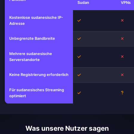
Sudan
VPNs
Kostenlose sudanesische IP-
Ja
Nein
Adresse
Unbegrenzte Bandbreite
Ja
Nein
Mehrere sudanesische
Ja
Nein
Serverstandorte
Keine Registrierung erforderlich
Ja
Nein
Für sudanesisches Streaming
Ja
Unbek
optimiert
Was unsere Nutzer sagen