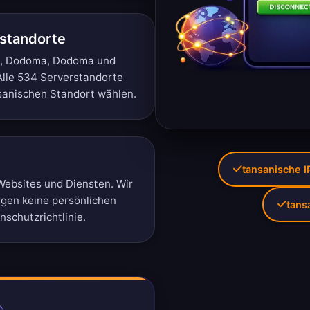
standorte
ma, Dodoma, Dodoma und
Alle 534 Serverstandorte
sanischen Standort wählen.
tansanische I
Websites und Diensten. Wir
igen keine persönlichen
tans
schutzrichtlinie
.