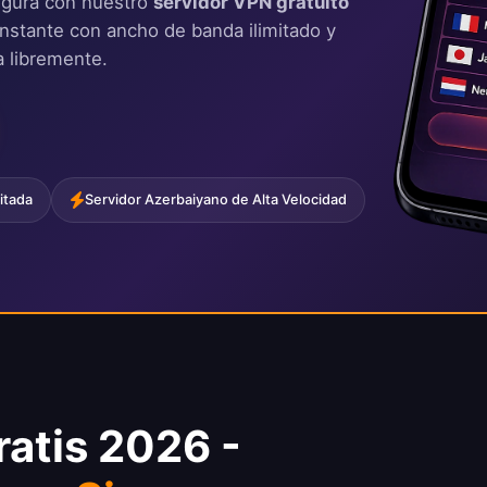
egura con nuestro
servidor VPN gratuito
instante con ancho de banda ilimitado y
a libremente.
itada
Servidor Azerbaiyano de Alta Velocidad
atis 2026 -