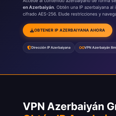
Accede al contenido azerbaiyano de forma s
en Azerbaiyán
. Obtén una IP azerbaiyana al 
cifrado AES-256. Elude restricciones y naveg
OBTENER IP AZERBAIYANA AHORA
Dirección IP Azerbaiyana
VPN Azerbaiyán Ilim
VPN Azerbaiyán Gr