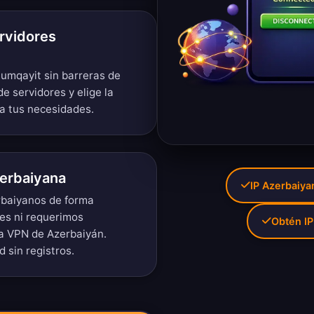
rvidores
Sumqayit sin barreras de
de servidores
y elige la
a tus necesidades.
zerbaiyana
IP Azerbaiya
erbaiyanos de forma
es ni requerimos
Obtén I
la VPN de Azerbaiyán.
d sin registros
.