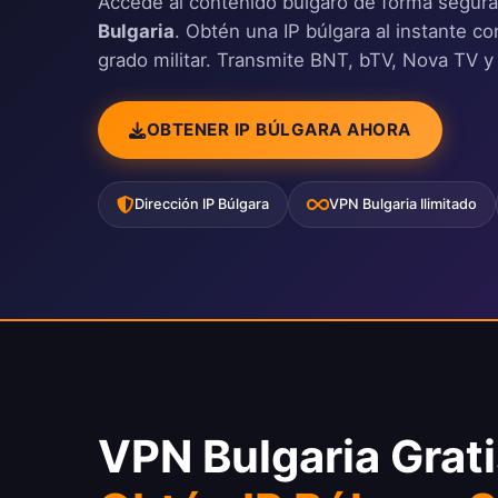
Accede al contenido búlgaro de forma segur
Bulgaria
. Obtén una IP búlgara al instante co
grado militar. Transmite BNT, bTV, Nova TV y
OBTENER IP BÚLGARA AHORA
Dirección IP Búlgara
VPN Bulgaria Ilimitado
VPN Bulgaria Grat