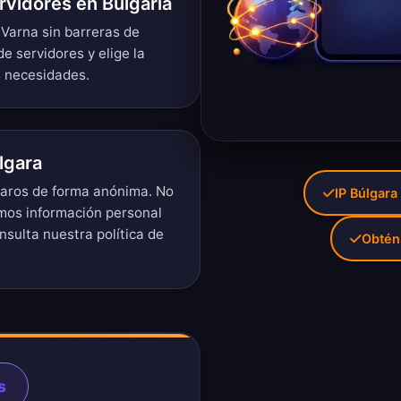
rvidores en Bulgaria
 Varna sin barreras de
de servidores
y elige la
s necesidades.
lgara
lgaros de forma anónima. No
IP Búlgara
imos información personal
onsulta nuestra
política de
Obtén
s