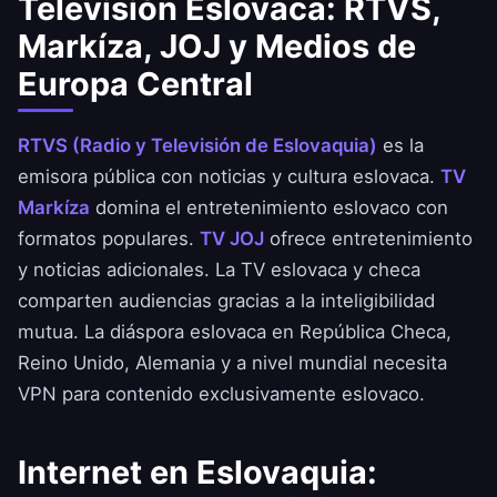
Televisión Eslovaca: RTVS,
Markíza, JOJ y Medios de
Europa Central
RTVS (Radio y Televisión de Eslovaquia)
es la
emisora pública con noticias y cultura eslovaca.
TV
Markíza
domina el entretenimiento eslovaco con
formatos populares.
TV JOJ
ofrece entretenimiento
y noticias adicionales. La TV eslovaca y checa
comparten audiencias gracias a la inteligibilidad
mutua. La diáspora eslovaca en República Checa,
Reino Unido, Alemania y a nivel mundial necesita
VPN para contenido exclusivamente eslovaco.
Internet en Eslovaquia: