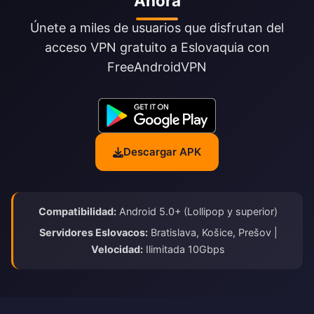
Ahora
Únete a miles de usuarios que disfrutan del
acceso VPN gratuito a Eslovaquia con
FreeAndroidVPN
Descargar APK
Compatibilidad:
Android 5.0+ (Lollipop y superior)
Servidores Eslovacos:
Bratislava, Košice, Prešov |
Velocidad:
Ilimitada 10Gbps