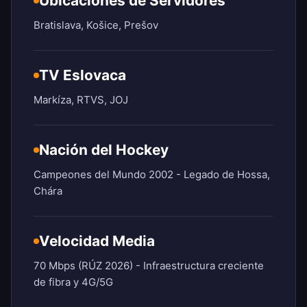
Ubicaciones de Servidores
Bratislava, Košice, Prešov
TV Eslovaca
Markíza, RTVS, JOJ
Nación del Hockey
Campeones del Mundo 2002 - Legado de Hossa,
Chára
Velocidad Media
70 Mbps (RÚZ 2026) - Infraestructura creciente
de fibra y 4G/5G