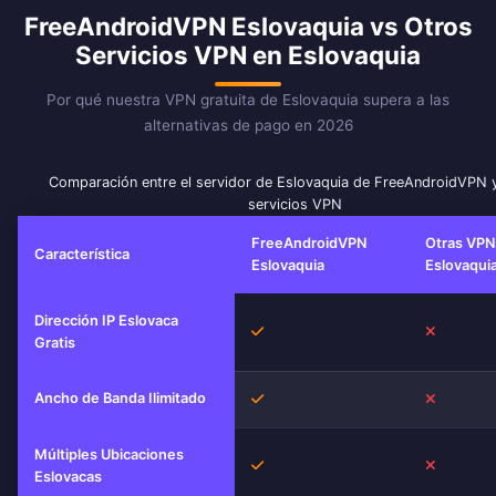
FreeAndroidVPN Eslovaquia vs Otros
Servicios VPN en Eslovaquia
Por qué nuestra VPN gratuita de Eslovaquia supera a las
alternativas de pago en 2026
Comparación entre el servidor de Eslovaquia de FreeAndroidVPN 
servicios VPN
FreeAndroidVPN
Otras VPN
Característica
Eslovaquia
Eslovaqui
Dirección IP Eslovaca
Sí
No
Gratis
Ancho de Banda Ilimitado
Sí
No
Múltiples Ubicaciones
Sí
No
Eslovacas