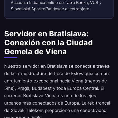
Accede a la banca online de Tatra Banka, VUB y
Slovenská Sporiteľňa desde el extranjero.
Servidor en Bratislava:
Conexión con la Ciudad
Gemela de Viena
Nuestro servidor en Bratislava se conecta a través
de la infraestructura de fibra de Eslovaquia con un
enrutamiento excepcional hacia Viena (menos de
5ms), Praga, Budapest y toda Europa Central. El
corredor Bratislava-Viena es uno de los ejes
urbanos más conectados de Europa. La red troncal
de Slovak Telekom proporciona una conectividad
paneuropea fiable.