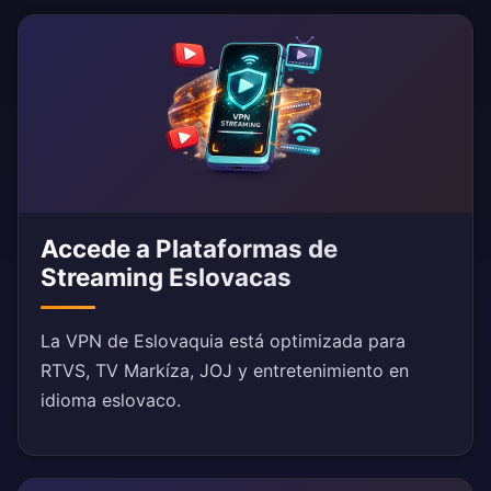
Accede a Plataformas de
Streaming Eslovacas
La VPN de Eslovaquia está optimizada para
RTVS, TV Markíza, JOJ y entretenimiento en
idioma eslovaco.