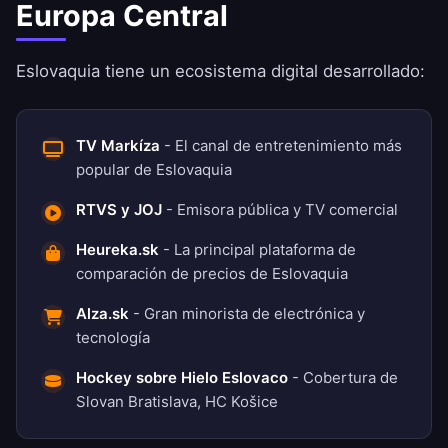
Europa Central
Eslovaquia tiene un ecosistema digital desarrollado:
TV Markíza
- El canal de entretenimiento más
popular de Eslovaquia
RTVS y JOJ
- Emisora pública y TV comercial
Heureka.sk
- La principal plataforma de
comparación de precios de Eslovaquia
Alza.sk
- Gran minorista de electrónica y
tecnología
Hockey sobre Hielo Eslovaco
- Cobertura de
Slovan Bratislava, HC Košice