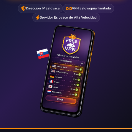
Dirección IP Eslovaca
VPN Eslovaquia Ilimitada
Servidor Eslovaco de Alta Velocidad