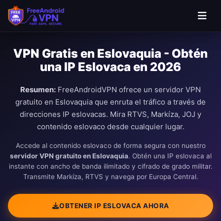
Saltar al contenido principal
VPN Gratis en Eslovaquia - Obtén
una IP Eslovaca en 2026
Resumen:
FreeAndroidVPN ofrece un servidor VPN
gratuito en Eslovaquia que enruta el tráfico a través de
direcciones IP eslovacas. Mira RTVS, Markíza, JOJ y
contenido eslovaco desde cualquier lugar.
Accede al contenido eslovaco de forma segura con nuestro
servidor VPN gratuito en Eslovaquia
. Obtén una IP eslovaca al
instante con ancho de banda ilimitado y cifrado de grado militar.
Transmite Markíza, RTVS y navega por Europa Central.
OBTENER IP ESLOVACA AHORA