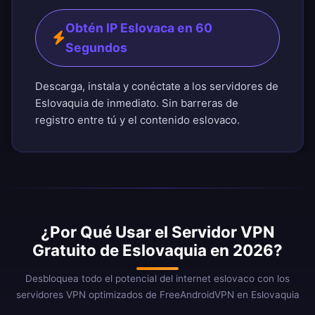
Obtén IP Eslovaca en 60
Segundos
Descarga, instala y conéctate a los servidores de
Eslovaquia de inmediato. Sin barreras de
registro entre tú y el contenido eslovaco.
¿Por Qué Usar el Servidor VPN
Gratuito de Eslovaquia en 2026?
Desbloquea todo el potencial del internet eslovaco con los
servidores VPN optimizados de FreeAndroidVPN en Eslovaquia