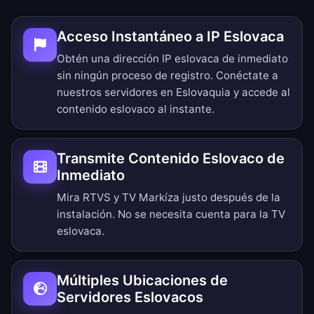
Acceso Instantáneo a IP Eslovaca
Obtén una dirección IP eslovaca de inmediato
sin ningún proceso de registro. Conéctate a
nuestros servidores en Eslovaquia y accede al
contenido eslovaco al instante.
Transmite Contenido Eslovaco de
Inmediato
Mira RTVS y TV Markíza justo después de la
instalación. No se necesita cuenta para la TV
eslovaca.
Múltiples Ubicaciones de
Servidores Eslovacos