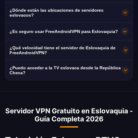
eslovacos en Reino Unido, Alemania y
Nuestra VPN de Eslovaquia está optimizada
¿Dónde están las ubicaciones de servidores
República Checa.
para Markíza y RTVS con streaming fluido en
eslovacos?
idioma eslovaco.
FreeAndroidVPN mantiene múltiples servidores
¿Es seguro usar FreeAndroidVPN para Eslovaquia?
de alta velocidad en Eslovaquia, en Bratislava,
Košice y Prešov. Todos los servidores cuentan
Absolutamente. Cifrado AES-256 sin registros.
¿Qué velocidad tiene el servidor de Eslovaquia de
con conexiones de 10Gbps para máxima
Protección RGPD de la UE con salvaguardas
FreeAndroidVPN?
velocidad. Puedes seleccionar tu ciudad
de datos eslovacas.
Servidores de 10Gbps. La velocidad media de
¿Puedo acceder a la TV eslovaca desde la República
eslovaca preferida en la app para un
Eslovaquia de 70 Mbps con Slovak Telekom y
Checa?
rendimiento óptimo según tu ubicación y
fibra de Orange SK proporciona un
¡Sí! A pesar de la cercanía lingüística, muchos
necesidades.
rendimiento sólido.
canales de TV eslovacos tienen restricciones
geográficas fuera de Eslovaquia. Nuestra VPN
Servidor VPN Gratuito en Eslovaquia -
proporciona una IP de Bratislava para acceso
Guía Completa 2026
completo. También esencial para la gran
comunidad eslovaca en Reino Unido y
Alemania.