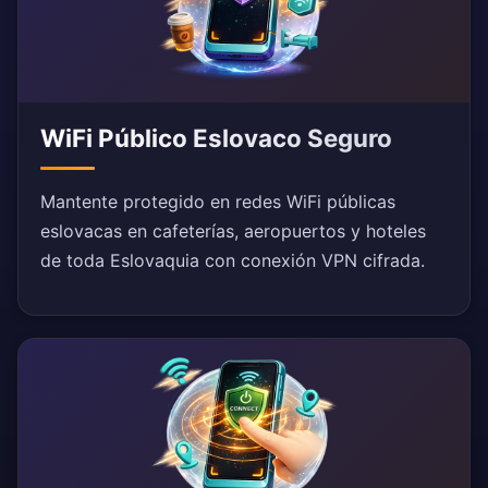
WiFi Público Eslovaco Seguro
Mantente protegido en redes WiFi públicas
eslovacas en cafeterías, aeropuertos y hoteles
de toda Eslovaquia con conexión VPN cifrada.