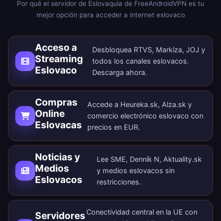
Por qué el servidor de Eslovaquia de FreeAndroidVPN es tu
mejor opción para acceder a internet eslovaco
Acceso a
Desbloquea RTVS, Markíza, JOJ y
Streaming
todos los canales eslovacos.
Eslovaco
Descarga ahora
.
Compras
Accede a Heureka.sk, Alza.sk y
Online
comercio electrónico eslovaco con
Eslovacas
precios en EUR.
Noticias y
Lee SME, Denník N, Aktuality.sk
Medios
y medios eslovacos sin
Eslovacos
restricciones.
Conectividad central en la UE con
Servidores