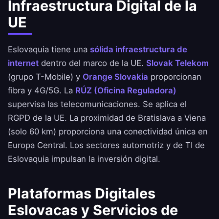
Infraestructura Digital de la
UE
Eslovaquia tiene una
sólida infraestructura de
internet
dentro del marco de la UE.
Slovak Telekom
(grupo T-Mobile) y
Orange Slovakia
proporcionan
fibra y 4G/5G. La
RÚZ (Oficina Reguladora)
supervisa las telecomunicaciones. Se aplica el
RGPD de la UE. La proximidad de Bratislava a Viena
(solo 60 km) proporciona una conectividad única en
Europa Central. Los sectores automotriz y de TI de
Eslovaquia impulsan la inversión digital.
Plataformas Digitales
Eslovacas y Servicios de