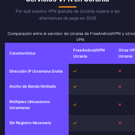
Por qué nuestra VPN gratuita de Ucrania supera a las
alternativas de pago en 2026
Comparación entre el servidor de Ucrania de FreeAndroidVPN y otros
VPN
FreeAndroidVPN
Otras VP
Característica
Ucrania
Ucrania
Sí
No
Dirección IP Ucraniana Gratis
Ancho de Banda Ilimitado
Sí
No
Múltiples Ubicaciones
Sí
No
Ucranianas
Sin Registro Necesario
Sí
No