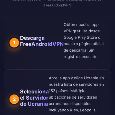
FreeAndroidVPN
Obtén nuestra app
VPN gratuita desde
Descarga
Google Play Store
o
1
FreeAndroidVPN
nuestra
página oficial
de descarga
. Sin
registro necesario.
Abre la app y elige Ucrania en
nuestra
lista de servidores en
Selecciona
152 países
. Múltiples
el Servidor
ubicaciones de servidores
2
de Ucrania
ucranianos disponibles
incluyendo Kiev, Leópolis,