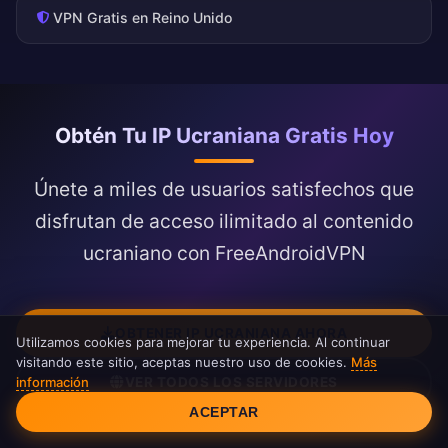
VPN Gratis en Reino Unido
Obtén Tu IP Ucraniana Gratis Hoy
Únete a miles de usuarios satisfechos que
disfrutan de acceso ilimitado al contenido
ucraniano con FreeAndroidVPN
OBTENER IP UCRANIANA AHORA
Utilizamos cookies para mejorar tu experiencia. Al continuar
visitando este sitio, aceptas nuestro uso de cookies.
Más
información
VER TODOS LOS SERVIDORES
Consentimiento de cookies
ACEPTAR