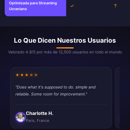
Optimizada para Streaming
Sí
Descon
Ucraniano
Lo Que Dicen Nuestros Usuarios
Valorado 4.8/5 por más de 12,500 usuarios en todo el mundo
★★★☆☆
★★
"Does what it's supposed to do. simple and
"Very
reliable. Some room for improvement."
perfe
Charlotte H.
Paris, France