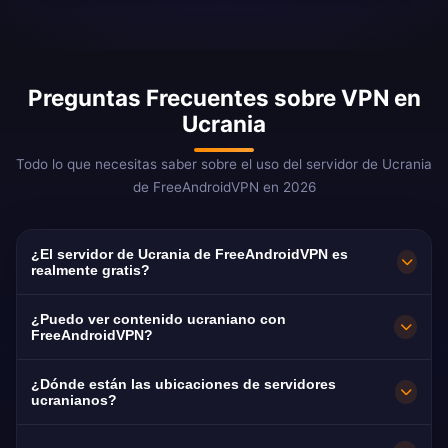
Preguntas Frecuentes sobre VPN en
Ucrania
Todo lo que necesitas saber sobre el uso del servidor de Ucrania
de FreeAndroidVPN en 2026
¿El servidor de Ucrania de FreeAndroidVPN es
realmente gratis?
¡Sí! El servidor de Ucrania de FreeAndroidVPN
¿Puedo ver contenido ucraniano con
es 100% gratis. Fundamental para los más de 8
FreeAndroidVPN?
millones de refugiados ucranianos en todo el
Nuestra VPN de Ucrania está optimizada para
¿Dónde están las ubicaciones de servidores
mundo.
1+1 e ICTV con streaming fluido en idioma
ucranianos?
ucraniano.
FreeAndroidVPN mantiene múltiples servidores