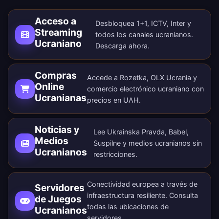
Acceso a
Desbloquea 1+1, ICTV, Inter y
Streaming
todos los canales ucranianos.
Ucraniano
Descarga ahora
.
Compras
Accede a Rozetka, OLX Ucrania y
Online
comercio electrónico ucraniano con
Ucranianas
precios en UAH.
Noticias y
Lee Ukrainska Pravda, Babel,
Medios
Suspilne y medios ucranianos sin
Ucranianos
restricciones.
Conectividad europea a través de
Servidores
infraestructura resiliente. Consulta
de Juegos
todas las
ubicaciones de
Ucranianos
servidores
.