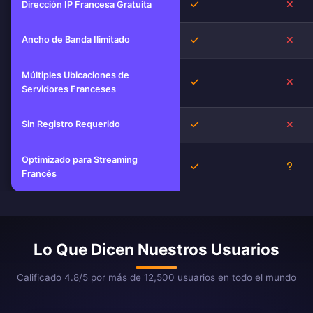
Sí
No
Dirección IP Francesa Gratuita
Ancho de Banda Ilimitado
Sí
No
Múltiples Ubicaciones de
Sí
No
Servidores Franceses
Sin Registro Requerido
Sí
No
Optimizado para Streaming
Sí
Desc
Francés
Lo Que Dicen Nuestros Usuarios
Calificado 4.8/5 por más de 12,500 usuarios en todo el mundo