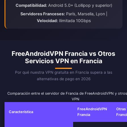
Compatibilidad:
Android 5.0+ (Lollipop y superior)
Servidores Franceses:
París, Marsella, Lyon |
Velocidad:
Ilimitada 10Gbps
FreeAndroidVPN Francia vs Otros
Servicios VPN en Francia
Por qué nuestra VPN gratuita en Francia supera a las
alternativas de pago en 2026
Comparación entre el servidor de Francia de FreeAndroidVPN y otros
VPN
FreeAndroidVPN
Otras
Característica
Francia
Franc