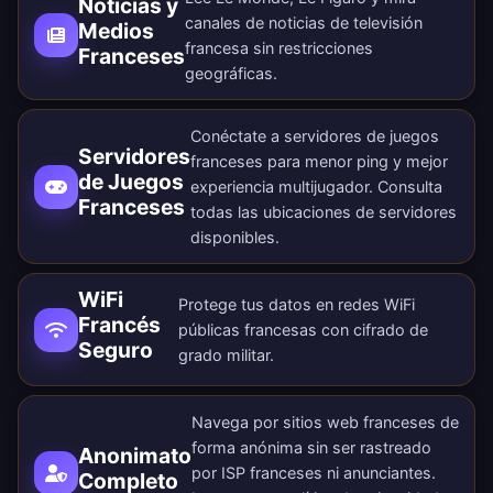
Noticias y
canales de noticias de televisión
Medios
francesa sin restricciones
Franceses
geográficas.
Conéctate a servidores de juegos
Servidores
franceses para menor ping y mejor
de Juegos
experiencia multijugador. Consulta
Franceses
todas las
ubicaciones de servidores
disponibles
.
WiFi
Protege tus datos en redes WiFi
Francés
públicas francesas con cifrado de
Seguro
grado militar.
Navega por sitios web franceses de
forma anónima sin ser rastreado
Anonimato
por ISP franceses ni anunciantes.
Completo