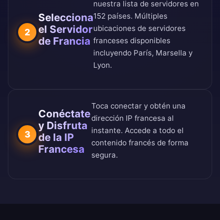
nuestra
lista de servidores en
Selecciona
152 países
. Múltiples
el Servidor
ubicaciones de servidores
2
de Francia
franceses disponibles
incluyendo París, Marsella y
Lyon.
Toca conectar y obtén una
Conéctate
dirección IP francesa al
y Disfruta
instante. Accede a todo el
3
de la IP
contenido francés de forma
Francesa
segura.