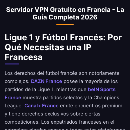
aplicaciones financieras francesas desde el
velocidad. La mayoría de los usuarios
Servidor VPN Gratuito en Francia - La
extranjero. Transmite la Ligue 1 en Canal+,
experimentan una reducción mínima —
Guía Completa 2026
accede a la banca de BNP Paribas y Crédit
perfecto para streaming HD, juegos y
Agricole, mira TF1 y France TV, y compra en
descargas grandes.
Amazon.fr. Asegúrate siempre de cumplir con
Ligue 1 y Fútbol Francés: Por
los términos de servicio de tu banco.
Qué Necesitas una IP
Francesa
Los derechos del fútbol francés son notoriamente
complejos.
DAZN France
posee la mayoría de los
partidos de la Ligue 1, mientras que
beIN Sports
France
muestra partidos selectos y la Champions
League.
Canal+ France
emite encuentros premium
y tiene derechos exclusivos sobre ciertas
competiciones. Los expatriados franceses en el