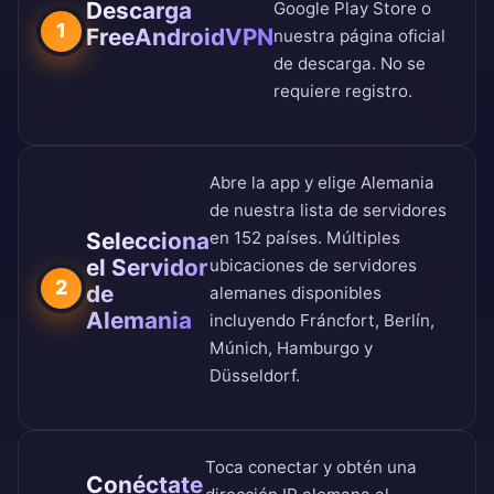
Descarga
Google Play Store
o
1
FreeAndroidVPN
nuestra
página oficial
de descarga
. No se
requiere registro.
Abre la app y elige Alemania
de nuestra
lista de servidores
Selecciona
en 152 países
. Múltiples
el Servidor
ubicaciones de servidores
2
de
alemanes disponibles
Alemania
incluyendo Fráncfort, Berlín,
Múnich, Hamburgo y
Düsseldorf.
Toca conectar y obtén una
Conéctate