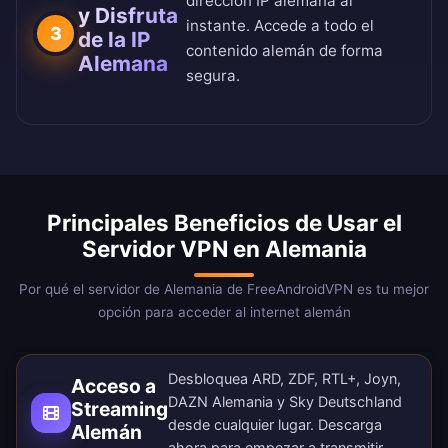
dirección IP alemana al
y Disfruta
instante. Accede a todo el
3
de la IP
contenido alemán de forma
Alemana
segura.
Principales Beneficios de Usar el
Servidor VPN en Alemania
Por qué el servidor de Alemania de FreeAndroidVPN es tu mejor
opción para acceder al internet alemán
Desbloquea ARD, ZDF, RTL+, Joyn,
Acceso a
DAZN Alemania y Sky Deutschland
Streaming
desde cualquier lugar.
Descarga
Alemán
ahora
para empezar a transmitir.