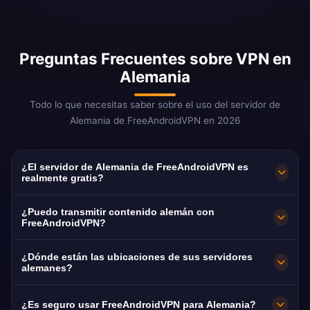
Preguntas Frecuentes sobre VPN en
Alemania
Todo lo que necesitas saber sobre el uso del servidor de
Alemania de FreeAndroidVPN en 2026
¿El servidor de Alemania de FreeAndroidVPN es
realmente gratis?
¡Sí! El servidor de Alemania de
¿Puedo transmitir contenido alemán con
FreeAndroidVPN es 100% gratis sin costes
FreeAndroidVPN?
ocultos, sin pruebas y sin tarjeta de crédito.
Nuestros servidores VPN en Alemania están
¿Dónde están las ubicaciones de sus servidores
Proporcionamos acceso ilimitado a nuestros
optimizados para streaming de plataformas
alemanes?
servidores VPN alemanes en Fráncfort, Berlín,
alemanas incluyendo ARD Mediathek, ZDF
FreeAndroidVPN mantiene múltiples servidores
Múnich, Hamburgo y Düsseldorf sin ningún
¿Es seguro usar FreeAndroidVPN para Alemania?
Mediathek, RTL+, Joyn y DAZN Alemania. La