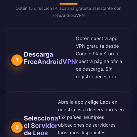
Obtén tu dirección IP laosiana gratuita al instante con
FreeAndroidVPN
Obtén nuestra app
VPN gratuita desde
Descarga
Google Play Store
o
1
FreeAndroidVPN
nuestra
página oficial
de descarga
. Sin
registro necesario.
Abre la app y elige Laos en
nuestra
lista de servidores en
Selecciona
152 países
. Múltiples
el Servidor
ubicaciones de servidores
2
de Laos
laosianos disponibles