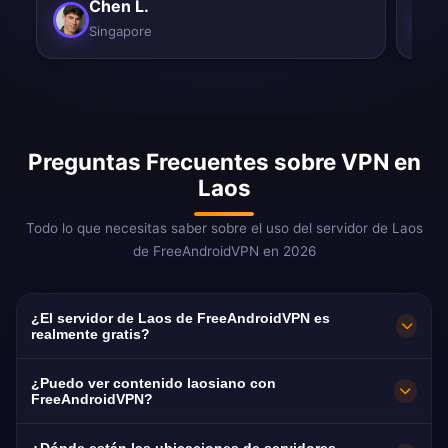
Chen L.
Singapore
Preguntas Frecuentes sobre VPN en
Laos
Todo lo que necesitas saber sobre el uso del servidor de Laos
de FreeAndroidVPN en 2026
¿El servidor de Laos de FreeAndroidVPN es
realmente gratis?
¡Sí! El servidor de Laos de FreeAndroidVPN es
¿Puedo ver contenido laosiano con
100% gratis. Uno de los pocos proveedores
FreeAndroidVPN?
VPN que ofrecen servidores laosianos a nivel
Nuestra VPN de Laos está optimizada para