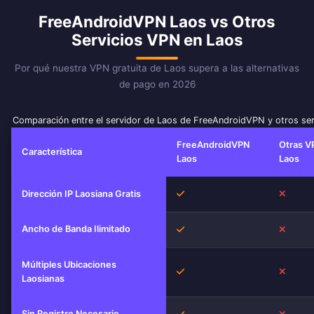
FreeAndroidVPN Laos vs Otros
Servicios VPN en Laos
Por qué nuestra VPN gratuita de Laos supera a las alternativas
de pago en 2026
Comparación entre el servidor de Laos de FreeAndroidVPN y otros se
FreeAndroidVPN
Otras V
Característica
Laos
Laos
Sí
No
Dirección IP Laosiana Gratis
Ancho de Banda Ilimitado
Sí
No
Múltiples Ubicaciones
Sí
No
Laosianas
Sin Registro Necesario
Sí
No