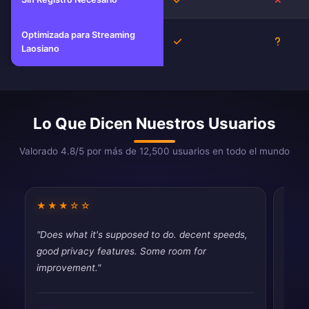
Optimizada para Streaming
Sí
Desco
Laosiano
Lo Que Dicen Nuestros Usuarios
Valorado 4.8/5 por más de 12,500 usuarios en todo el mundo
★★★☆☆
★★
"Does what it's supposed to do. decent speeds,
"Fina
good privacy features. Some room for
throt
improvement."
never