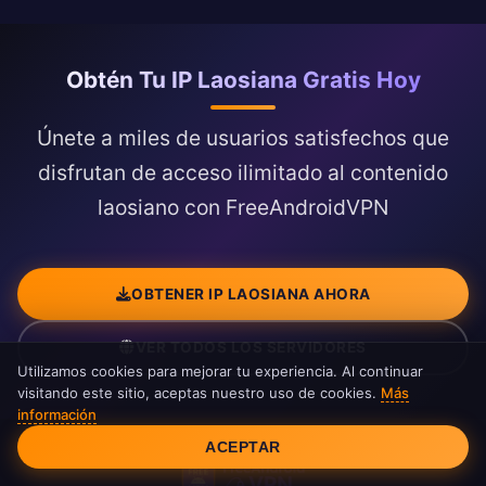
Obtén Tu IP Laosiana Gratis Hoy
Únete a miles de usuarios satisfechos que
disfrutan de acceso ilimitado al contenido
laosiano con FreeAndroidVPN
OBTENER IP LAOSIANA AHORA
VER TODOS LOS SERVIDORES
Utilizamos cookies para mejorar tu experiencia. Al continuar
visitando este sitio, aceptas nuestro uso de cookies.
Más
información
Consentimiento de cookies
ACEPTAR