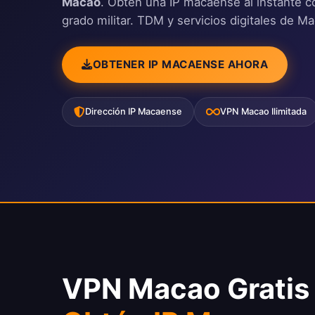
Macao
. Obtén una IP macaense al instante c
grado militar. TDM y servicios digitales de M
OBTENER IP MACAENSE AHORA
Dirección IP Macaense
VPN Macao Ilimitada
VPN Macao Gratis