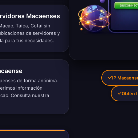
ervidores Macaenses
acao, Taipa, Cotai sin
ubicaciones de servidores
y
da para tus necesidades.
acaense
IP Macaense
caenses de forma anónima.
uerimos información
Obtén 
cao. Consulta nuestra