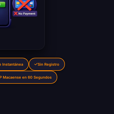
 Instantánea
Sin Registro
IP Macaense en 60 Segundos