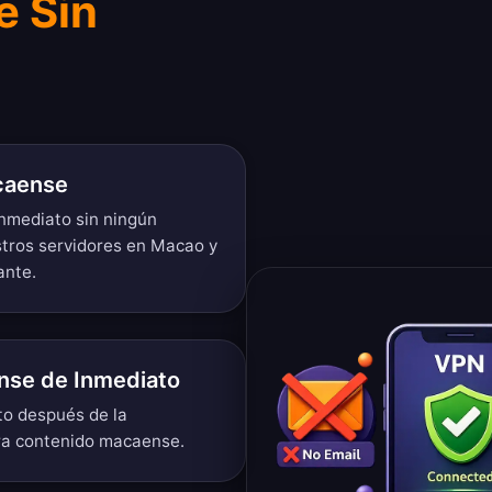
e Sin
caense
nmediato sin ningún
stros servidores en Macao y
ante.
nse de Inmediato
to después de la
ara contenido macaense.