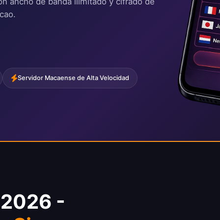
on ancho de banda ilimitado y cifrado de
acao.
Servidor Macaense de Alta Velocidad
 2026 -