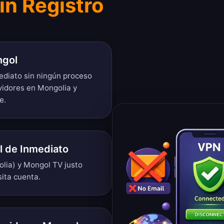
in Registro
ngol
ediato sin ningún proceso
vidores en Mongolia y
e.
 de Inmediato
lia) y Mongol TV justo
sita cuenta.