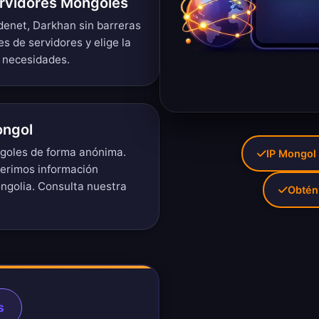
ervidores Mongoles
denet, Darkhan sin barreras
es de servidores
y elige la
 necesidades.
ongol
ngoles de forma anónima.
IP Mongol 
uerimos información
ngolia. Consulta nuestra
Obtén
s