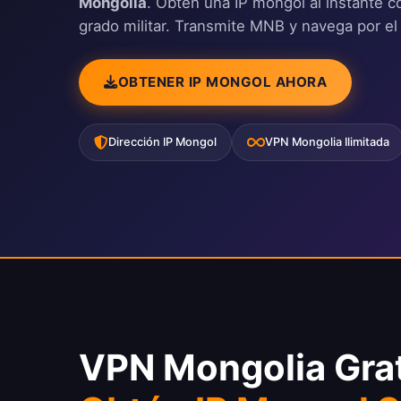
Mongolia
. Obtén una IP mongol al instante c
grado militar. Transmite MNB y navega por el 
OBTENER IP MONGOL AHORA
Dirección IP Mongol
VPN Mongolia Ilimitada
VPN Mongolia Grat