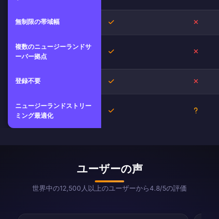
無制限の帯域幅
はい
いいえ
複数のニュージーランドサ
はい
いいえ
ーバー拠点
登録不要
はい
いいえ
ニュージーランドストリー
はい
不明
ミング最適化
ユーザーの声
世界中の12,500人以上のユーザーから4.8/5の評価