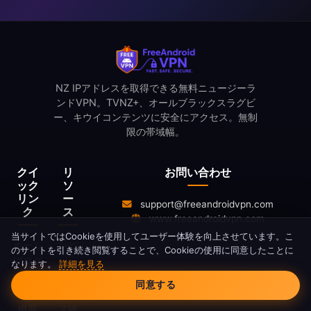
NZ IPアドレスを取得できる無料ニュージーラ
ンドVPN。TVNZ+、オールブラックスラグビ
ー、キウイコンテンツに安全にアクセス。無制
限の帯域幅。
クイ
リ
お問い合わせ
ック
ソ
リン
ー
support@freeandroidvpn.com
ク
ス
www.freeandroidvpn.com
当サイトではCookieを使用してユーザー体験を向上させています。こ
ホーム
レビ
のサイトを引き続き閲覧することで、Cookieの使用に同意したことに
ブログ
ュー
なります。
詳細を見る
Cookieの同意
サーバ
IPア
同意する
ー
ドレ
概要
ス確