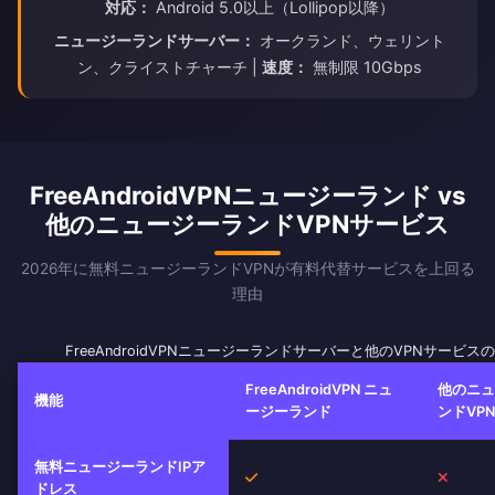
対応：
Android 5.0以上（Lollipop以降）
ニュージーランドサーバー：
オークランド、ウェリント
ン、クライストチャーチ |
速度：
無制限 10Gbps
FreeAndroidVPNニュージーランド vs
他のニュージーランドVPNサービス
2026年に無料ニュージーランドVPNが有料代替サービスを上回る
理由
FreeAndroidVPNニュージーランドサーバーと他のVPNサービス
FreeAndroidVPN ニュ
他のニュ
機能
ージーランド
ンドVPN
無料ニュージーランドIPア
はい
いいえ
ドレス