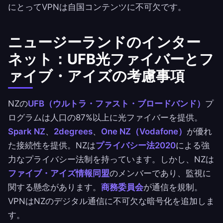
にとってVPNは自国コンテンツに不可欠です。
ニュージーランドのインター
ネット：UFB光ファイバーとフ
ァイブ・アイズの考慮事項
NZの
UFB（ウルトラ・ファスト・ブロードバンド）
プ
ログラムは人口の87%以上に光ファイバーを提供。
Spark NZ
、
2degrees
、
One NZ（Vodafone）
が優れ
た接続性を提供。NZは
プライバシー法2020
による強
力なプライバシー法制を持っています。しかし、NZは
ファイブ・アイズ情報同盟
のメンバーであり、監視に
関する懸念があります。
商務委員会
が通信を規制。
VPNはNZのデジタル通信に不可欠な暗号化を追加しま
す。