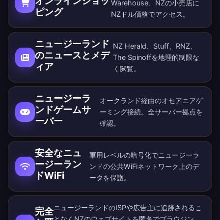
オンラインショッ
Warehouse、NZの小売店に
ピング
NZドル価格でアクセス。
ニュージーランド
NZ Herald、Stuff、RNZ、
のニュースとメデ
The Spinoffを地理的制限な
ィア
く閲覧。
ニュージーラ
オークランド経由のオセアニアゲ
ンドゲームサ
ーミング接続。
全サーバー拠点
を
ーバー
確認。
安全なニュ
軍用レベルの暗号化でニュージーラ
ージーラン
ンドの公共WiFiネットワーク上のデ
ドWiFi
ータを保護。
ニュージーランドのISPや広告主に追跡されるこ
完全
となくNZのウェブサイトを匿名でブラウジン