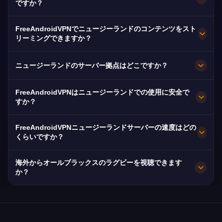
ですか？
はい！FreeAndroidVPNニュージーランドサーバ
FreeAndroidVPNでニュージーランドのコンテンツをスト
ーは100%無料です。海外に住む100万人以上のキ
リーミングできますか？
ウイにとって必須のサービスです。
NZ VPNはTVNZ+とThree向けに最適化されてお
ニュージーランドのサーバー拠点はどこですか？
り、スムーズなキウイコンテンツストリーミング
を実現します。
FreeAndroidVPNはニュージーランド全土のオー
FreeAndroidVPNはニュージーランドでの使用に安全で
クランド、ウェリントン、クライストチャーチに
すか？
複数の高速サーバーを維持しています。全サーバ
もちろんです。AES-256暗号化とノーログポリシ
ーは最大速度のための10Gbps接続を備えていま
FreeAndroidVPNニュージーランドサーバーの速度はどの
ー。NZは強力なプライバシー法を持っています
くらいですか？
す。アプリでお好みのNZ都市を選択して、最適な
が、ファイブ・アイズ同盟のメンバーです。
パフォーマンスを得られます。
10Gbpsサーバー。NZの平均速度110 MbpsとUFB
海外からオールブラックスのラグビーを視聴できます
光ファイバー展開により、優れたストリーミング
か？
速度を提供します。
はい！Sky Sport NZがオールブラックスのテス
トマッチとスーパーラグビー・パシフィックを放
送しています。NZ VPNで世界中どこからでもキ