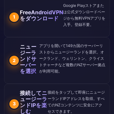
Google Playストア
また
FreeAndroidVPN
は
公式ダウンロードペー
1
をダウンロード
ジ
から無料VPNアプリを
入手。登録不要。
アプリを開いて
149カ国のサーバーリ
ニュー
ジーラ
スト
からニュージーランドを選択。オ
ンドサ
ークランド、ウェリントン、クライス
2
ーバー
トチャーチなど複数のNZサーバー拠点
を選択
が利用可能。
接続してニ
接続をタップして即座にニュージ
ュージーラ
ーランドIPアドレスを取得。すべ
3
ンドIPを楽
てのNZコンテンツに安全にアク
しむ
セスできます。