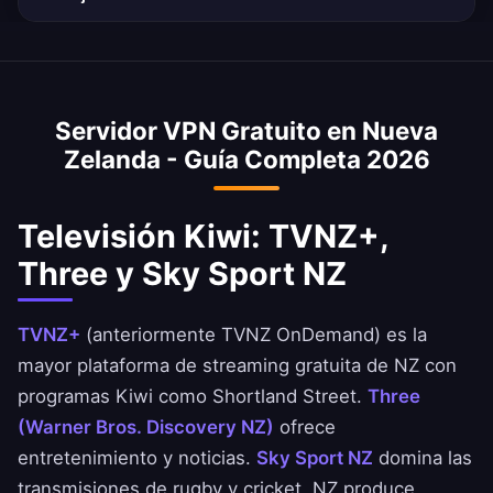
un rendimiento óptimo según tu ubicación y
UFB proporciona excelentes velocidades de
¡Sí! Sky Sport NZ transmite los test matches
necesidades.
streaming.
de los All Blacks y el Super Rugby Pacific.
Nuestra VPN de NZ proporciona acceso
Servidor VPN Gratuito en Nueva
instantáneo a la cobertura de rugby Kiwi
Zelanda - Guía Completa 2026
desde cualquier lugar del mundo.
Televisión Kiwi: TVNZ+,
Three y Sky Sport NZ
TVNZ+
(anteriormente TVNZ OnDemand) es la
mayor plataforma de streaming gratuita de NZ con
programas Kiwi como Shortland Street.
Three
(Warner Bros. Discovery NZ)
ofrece
entretenimiento y noticias.
Sky Sport NZ
domina las
transmisiones de rugby y cricket. NZ produce