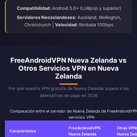
Compatibilidad:
Android 5.0+ (Lollipop y superior)
Servidores Neozelandeses:
Auckland, Wellington,
Christchurch |
Velocidad:
Ilimitada 10Gbps
FreeAndroidVPN Nueva Zelanda vs
Otros Servicios VPN en Nueva
Zelanda
Por qué nuestra VPN gratuita de Nueva Zelanda supera a las
alternativas de pago en 2026
Comparación entre el servidor de Nueva Zelanda de FreeAndroidVPN
servicios VPN
FreeAndroidVPN
Otras VPN
Característica
Nueva Zelanda
Nueva Zel