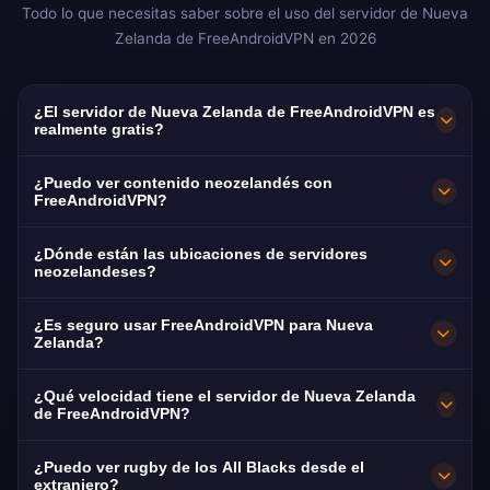
Todo lo que necesitas saber sobre el uso del servidor de Nueva
Zelanda de FreeAndroidVPN en 2026
¿El servidor de Nueva Zelanda de FreeAndroidVPN es
realmente gratis?
¡Sí! El servidor de Nueva Zelanda de
¿Puedo ver contenido neozelandés con
FreeAndroidVPN es 100% gratis. Esencial para
FreeAndroidVPN?
más de 1 millón de Kiwis que viven en el
Nuestra VPN de Nueva Zelanda está
¿Dónde están las ubicaciones de servidores
extranjero.
optimizada para TVNZ+ y Three con streaming
neozelandeses?
fluido de contenido Kiwi.
FreeAndroidVPN mantiene múltiples servidores
¿Es seguro usar FreeAndroidVPN para Nueva
de alta velocidad en Nueva Zelanda, en
Zelanda?
Auckland, Wellington y Christchurch. Todos los
Absolutamente. Cifrado AES-256 y política sin
¿Qué velocidad tiene el servidor de Nueva Zelanda
servidores cuentan con conexiones de 10Gbps
registros. NZ tiene leyes de privacidad sólidas
de FreeAndroidVPN?
para máxima velocidad. Puedes seleccionar tu
pero es miembro de la alianza Five Eyes.
Servidores de 10Gbps. La velocidad media de
ciudad neozelandesa preferida en la app para
¿Puedo ver rugby de los All Blacks desde el
NZ de 110 Mbps con el despliegue de fibra
extranjero?