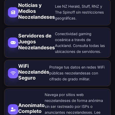
Noticias y
Lee NZ Herald, Stuff, RNZ y
Medios
The Spinoff sin restricciones
Neozelandeses
geográficas.
Conectividad gaming
Servidores de
oceánica a través de
Juegos
Auckland. Consulta todas las
Neozelandeses
ubicaciones de servidores
.
WiFi
Protege tus datos en redes WiFi
Neozelandés
públicas neozelandesas con
Seguro
cifrado de grado militar.
Navega por sitios web
neozelandeses de forma anónima
Anonimato
sin ser rastreado por ISPs o
Completo
anunciantes neozelandeses. Lee