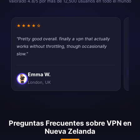
Valorado 4.8/5 por más de 12,500 usuarios en todo el mundo
★★★★☆
★★
"Pretty good overall. finally a vpn that actually
"Pret
works without throttling, though occasionally
secur
slow."
Emma W.
London, UK
Preguntas Frecuentes sobre VPN en
Nueva Zelanda