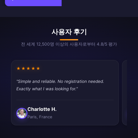
사용자 후기
전 세계 12,500명 이상의 사용자로부터 4.8/5 평가
★★★★★
★★
"Simple and reliable. No registration needed.
"Good
Exactly what I was looking for."
drops
Charlotte H.
Paris, France