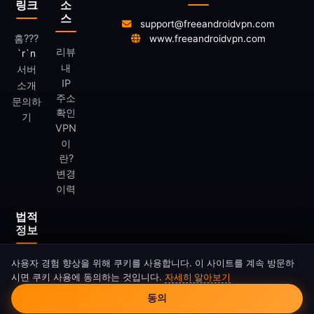
링크
소
스
support@freeandroidvpn.com
홈
???
www.freeandroidvpn.com
리뷰
`r`n
내
서버
IP
소개
주소
문의하
확인
기
VPN
이
란?
변경
이력
법적
정보
사용자 경험 향상을 위해 쿠키를 사용합니다. 이 사이트를 계속 방문하
개인정
시면 쿠키 사용에 동의하는 것입니다.
자세히 알아보기
보처리
쿠키 동의
방침
동의
이용약