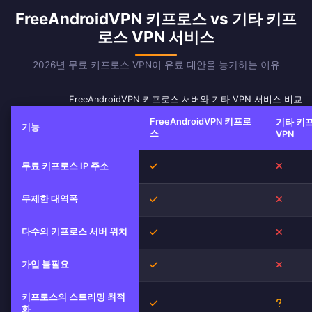
FreeAndroidVPN 키프로스 vs 기타 키프
로스 VPN 서비스
2026년 무료 키프로스 VPN이 유료 대안을 능가하는 이유
FreeAndroidVPN 키프로스 서버와 기타 VPN 서비스 비교
FreeAndroidVPN 키프로
기타 키
기능
스
VPN
무료 키프로스 IP 주소
예
아니오
무제한 대역폭
예
아니오
다수의 키프로스 서버 위치
예
아니오
가입 불필요
예
아니오
키프로스의 스트리밍 최적
예
불확실
화