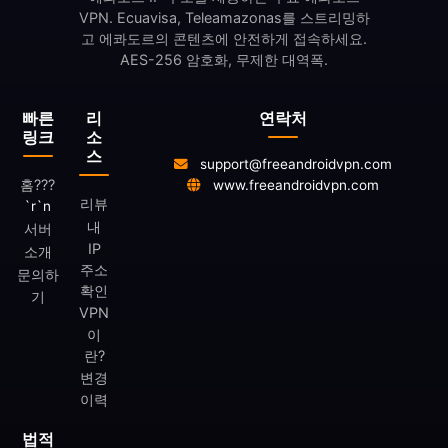
VPN. Ecuavisa, Teleamazonas를 스트리밍하
고 에콰도르의 콘텐츠에 안전하게 접속하세요.
AES-256 암호화, 무제한 대역폭.
빠른
리
연락처
링크
소
스
support@freeandroidvpn.com
홈
???
www.freeandroidvpn.com
리뷰
`r`n
내
서버
IP
소개
주소
문의하
확인
기
VPN
이
란?
변경
이력
법적