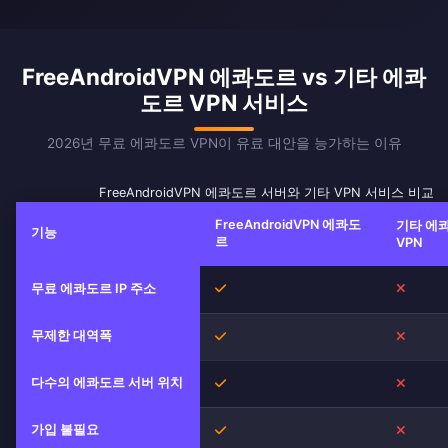
FreeAndroidVPN 에콰도르 vs 기타 에콰
도르 VPN 서비스
2026년 무료 에콰도르 VPN이 유료 대안을 능가하는 이유
FreeAndroidVPN 에콰도르 서버와 기타 VPN 서비스 비교
FreeAndroidVPN 에콰도
기타 에
기능
르
VPN
무료 에콰도르 IP 주소
예
아니오
무제한 대역폭
예
아니오
다수의 에콰도르 서버 위치
예
아니오
가입 불필요
예
아니오