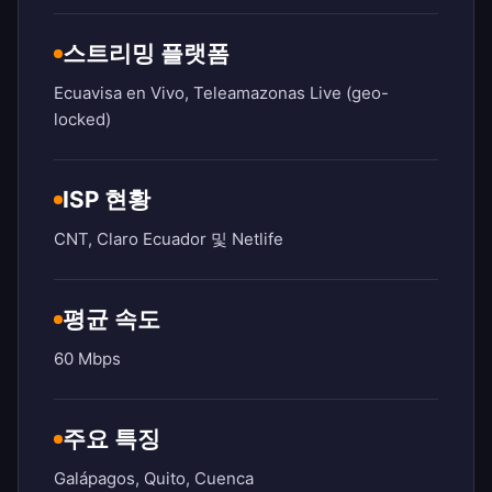
스트리밍 플랫폼
Ecuavisa en Vivo, Teleamazonas Live (geo-
locked)
ISP 현황
CNT, Claro Ecuador 및 Netlife
평균 속도
60 Mbps
주요 특징
Galápagos, Quito, Cuenca