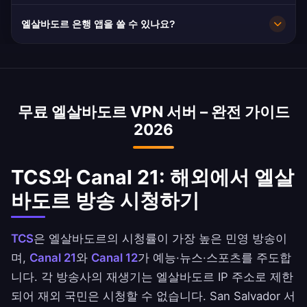
10Gbps 용량으로 매우 빠릅니다. 엘살바도르의 평
엘살바도르 은행 앱을 쓸 수 있나요?
균 속도는 45 Mbps로 HD 스트리밍에 충분합니
다.
네. Banco Agrícola, Banco Cuscatlán 및
Davivienda El Salvador는 엘살바도르 IP 주소로
접속할 수 있습니다. 은행 약관을 확인하세요.
무료 엘살바도르 VPN 서버 – 완전 가이드
2026
TCS와 Canal 21: 해외에서 엘살
바도르 방송 시청하기
TCS
은 엘살바도르의 시청률이 가장 높은 민영 방송이
며,
Canal 21
와
Canal 12
가 예능·뉴스·스포츠를 주도합
니다. 각 방송사의 재생기는 엘살바도르 IP 주소로 제한
되어 재외 국민은 시청할 수 없습니다. San Salvador 서