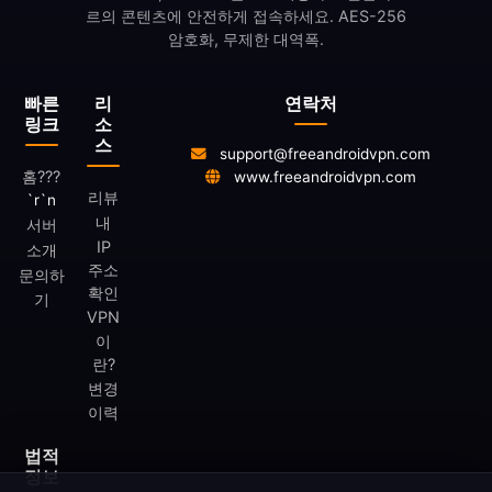
르의 콘텐츠에 안전하게 접속하세요. AES-256
암호화, 무제한 대역폭.
빠른
리
연락처
링크
소
스
support@freeandroidvpn.com
홈
???
www.freeandroidvpn.com
리뷰
`r`n
내
서버
IP
소개
주소
문의하
확인
기
VPN
이
란?
변경
이력
법적
정보