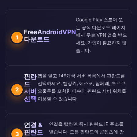
Google Play 스토어
또
는
공식 다운로드 페이지
FreeAndroidVPN
에서 무료 VPN 앱을 받으
1
다운로드
세요. 가입이 필요하지 않
습니다.
핀란
앱을 열고
149개국 서버 목록
에서 핀란드를
드
선택하세요. 헬싱키, 에스포, 탐페레, 투르쿠,
2
서버
오울루를 포함한 다수의 핀란드 서버 위치를
선택
이용할 수 있습니다.
연결 &
연결을 탭하면 즉시 핀란드 IP 주소를
핀란드
받습니다. 모든 핀란드의 콘텐츠에 안
3