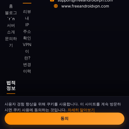
support@freeandroidvpn.com
홈
www.freeandroidvpn.com
리뷰
블로그
내
`r`n
IP
서버
주소
소개
확인
문의하
VPN
기
이
란?
변경
이력
법적
정보
개인정
사용자 경험 향상을 위해 쿠키를 사용합니다. 이 사이트를 계속 방문하
보처리
시면 쿠키 사용에 동의하는 것입니다.
자세히 알아보기
쿠키 동의
방침
동의
이용약
관