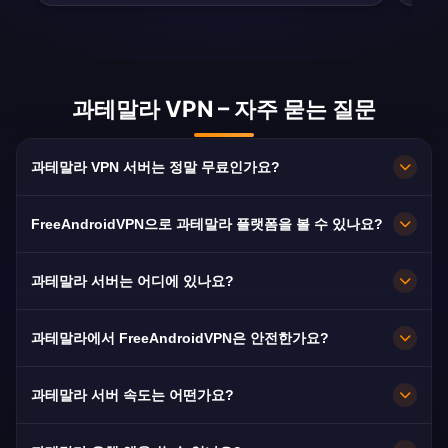
과테말라 VPN – 자주 묻는 질문
과테말라 VPN 서버는 정말 무료인가요?
100% 무료입니다. Guatemala City 서버를 구독·
FreeAndroidVPN으로 과테말라 플랫폼을 볼 수 있나요?
카드·가입 없이 무제한 대역폭으로 이용할 수 있습
니다.
네. Canal 3, Guatevisión, TN23에 최적화되어 있
과테말라 서버는 어디에 있나요?
어 보통 끊김 없이 HD로 시청할 수 있습니다.
Guatemala City입니다. 모든 노드가 10Gbps로 운
과테말라에서 FreeAndroidVPN은 안전한가요?
영되며 장애 시 가장 가까운 서버로 자동 전환됩니
다.
네. AES-256 암호화와 엄격한 노로그 정책으로 이
과테말라 서버 속도는 어떤가요?
용 기록이 남지 않습니다.
10Gbps 용량으로 매우 빠릅니다. 과테말라의 평균