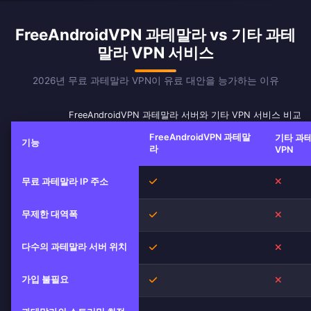
FreeAndroidVPN 과테말라 vs 기타 과테
말라 VPN 서비스
2026년 무료 과테말라 VPN이 유료 대안을 능가하는 이유
FreeAndroidVPN 과테말라 서버와 기타 VPN 서비스 비교
FreeAndroidVPN 과테말
기타 과
기능
라
VPN
무료 과테말라 IP 주소
예
아니오
무제한 대역폭
예
아니오
다수의 과테말라 서버 위치
예
아니오
가입 불필요
예
아니오