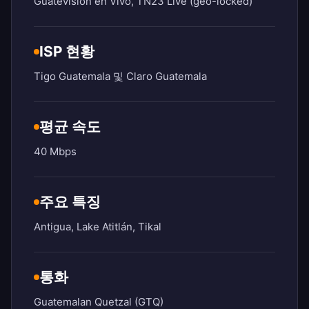
Guatevisión en Vivo, TN23 Live (geo-locked)
ISP 현황
Tigo Guatemala 및 Claro Guatemala
평균 속도
40 Mbps
주요 특징
Antigua, Lake Atitlán, Tikal
통화
Guatemalan Quetzal (GTQ)