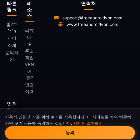
빠른
리
연락처
링크
소
스
support@freeandroidvpn.com
홈
???
www.freeandroidvpn.com
리뷰
`r`n
내
서버
IP
소개
주소
문의하
확인
기
VPN
이
란?
변경
이력
법적
정보
사용자 경험 향상을 위해 쿠키를 사용합니다. 이 사이트를 계속 방문하
시면 쿠키 사용에 동의하는 것입니다.
자세히 알아보기
개인정
쿠키 동의
보처리
동의
방침