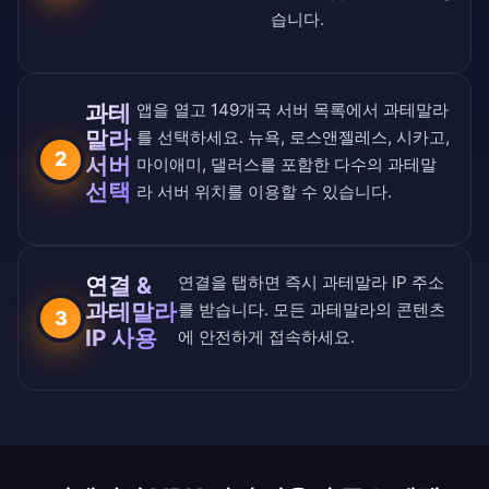
습니다.
과테
앱을 열고
149개국 서버 목록
에서 과테말라
말라
를 선택하세요. 뉴욕, 로스앤젤레스, 시카고,
2
서버
마이애미, 댈러스를 포함한 다수의 과테말
선택
라 서버 위치를 이용할 수 있습니다.
연결 &
연결을 탭하면 즉시 과테말라 IP 주소
과테말라
를 받습니다. 모든 과테말라의 콘텐츠
3
IP 사용
에 안전하게 접속하세요.