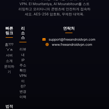
VPN. El Mouritaniya, Al Mourabitoun를 스트
리밍하고 모리타니의 콘텐츠에 안전하게 접속하
세요. AES-256 암호화, 무제한 대역폭.
빠른
리
연락처
링크
소
스
support@freeandroidvpn.com
홈
???
www.freeandroidvpn.com
리뷰
`r`n
내
서버
IP
소개
주소
문의하
확인
기
VPN
이
란?
변경
이력
법적