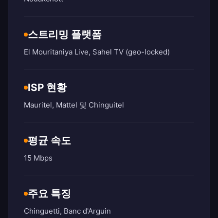
스트리밍 플랫폼
El Mouritaniya Live, Sahel TV (geo-locked)
ISP 현황
Mauritel, Mattel 및 Chinguitel
평균 속도
15 Mbps
주요 특징
Chinguetti, Banc d'Arguin