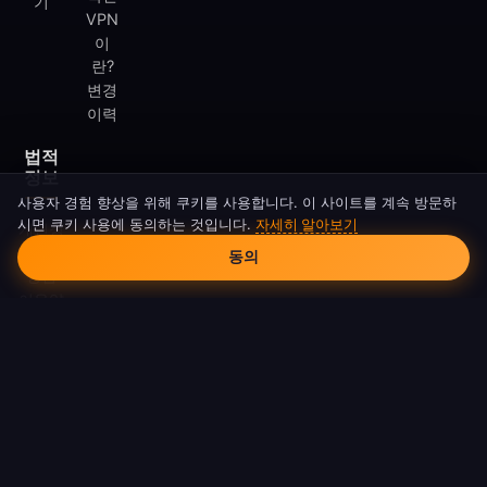
기
VPN
이
란?
변경
이력
법적
정보
사용자 경험 향상을 위해 쿠키를 사용합니다. 이 사이트를 계속 방문하
시면 쿠키 사용에 동의하는 것입니다.
자세히 알아보기
개인정
쿠키 동의
보처리
동의
방침
이용약
관
쿠키
정책
DMCA
© 2026 FreeAndroidVPN. 모든 권리 보유.