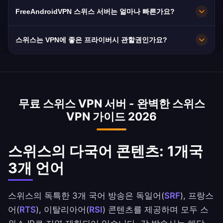
다. 모든 서버는 최대 속도를 위해 10Gbps 연결을
네. 스위스의 세계적으로 유명한 프라이버시 법을
FreeAndroidVPN 스위스 서버는 얼마나 빠른가요?
제공합니다. 앱에서 선호하는 스위스 도시를 선택
기반으로 한 AES-256 암호화를 제공합니다. 스위
하여 최적의 성능을 얻을 수 있습니다.
스는 EU/Five Eyes 관할권 밖에 있습니다. 노로그
10Gbps의 프리미엄 속도를 제공합니다. 스위스의
스위스는 VPN에 좋은 프라이버시 관할권인가요?
정책으로 프라이버시를 극대화합니다.
평균 인터넷 속도는 우수한 광섬유 인프라로
260Mbps입니다. 취리히 연결은 탁월한 유럽 라우
스위스는 세계 최고의 프라이버시 관할권 중 하나
팅을 제공합니다.
로 평가됩니다. EU와 Five Eyes 동맹 밖에 있습니
다. 스위스 연방 데이터 보호법(FADP)은 강력한
무료 스위스 VPN 서버 - 완벽한 스위스
보호를 제공합니다. 스위스 서버는 이 유리한 법적
VPN 가이드 2026
체계의 혜택을 받습니다.
스위스의 다국어 콘텐츠: 1개국
3개 언어
스위스의 독특한 3개 국어 방송은 독일어(
SRF
), 프랑스
어(
RTS
), 이탈리아어(
RSI
) 콘텐츠를 제공하며 모두 스