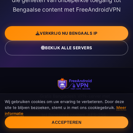
die genieten van onbeperkte toegang tot
Bengaalse content met FreeAndroidVPN
VERKRIJG NU BENGAALS IP
BEKIJK ALLE SERVERS
Gratis Bangladesh VPN-server met
Wij gebruiken cookies om uw ervaring te verbeteren. Door deze
Bengaals IP-adres. Stream Netflix
site te blijven bezoeken, stemt u in met ons cookiegebruik.
Meer
Bangladesh, Channel i en krijg veilig toegang
informatie
tot Bengaalse content. AES-256-
Cookietoestemming
versleuteling, onbeperkte bandbreedte.
ACCEPTEREN