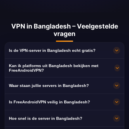
VPN in Bangladesh – Veelgestelde
vragen
Is de VPN-server in Bangladesh echt gratis?
100% gratis. Servers in Dhaka zonder
Kan ik platforms uit Bangladesh bekijken met
abonnement, creditcard of registratie, met
FreeAndroidVPN?
onbeperkte bandbreedte.
Ja. De server is geoptimaliseerd voor BTV,
Waar staan jullie servers in Bangladesh?
Channel i en NTV, doorgaans in HD zonder
haperingen.
Dhaka. Alle knooppunten draaien op 10 Gbps
Is FreeAndroidVPN veilig in Bangladesh?
en schakelen automatisch over naar de
dichtstbijzijnde beschikbare server.
Ja. AES-256-versleuteling en een strikt no-
Hoe snel is de server in Bangladesh?
logsbeleid: je surfgedrag blijft privé.