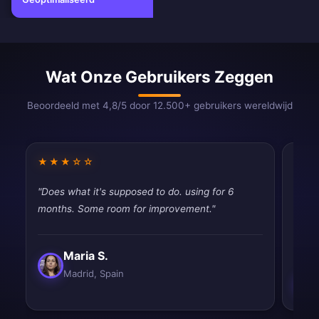
Wat Onze Gebruikers Zeggen
Beoordeeld met 4,8/5 door 12.500+ gebruikers wereldwijd
★★★☆☆
★★
"Does what it's supposed to do. using for 6
"Fina
months. Some room for improvement."
throt
never
Maria S.
Madrid, Spain