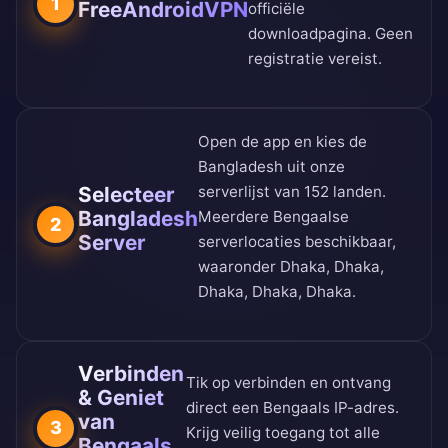
1
FreeAndroidVPN
officiële
downloadpagina
. Geen
registratie vereist.
Open de app en kies de
Bangladesh uit onze
Selecteer
serverlijst van 152 landen
.
Bangladesh
Meerdere Bengaalse
2
Server
serverlocaties beschikbaar,
waaronder Dhaka, Dhaka,
Dhaka, Dhaka, Dhaka.
Verbinden
Tik op verbinden en ontvang
& Geniet
direct een Bengaals IP-adres.
van
3
Krijg veilig toegang tot alle
Bengaals