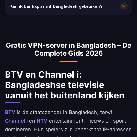
Zeer snel, met 10 Gbps netwerkcapaciteit. De
Kan ik bankapps uit Bangladesh gebruiken?
gemiddelde snelheid in Bangladesh is 35
Mbps, ideaal voor HD-streaming.
Ja. bKash, BRAC Bank en Dutch-Bangla Bank
zijn bereikbaar met een IP-adres uit
Bangladesh. Houd je aan de voorwaarden van
Gratis VPN-server in Bangladesh – De
je bank.
Complete Gids 2026
BTV en Channel i:
Bangladeshse televisie
vanuit het buitenland kijken
BTV
is de staatszender in Bangladesh, terwijl
Channel i
en
NTV
entertainment, nieuws en sport
domineren. Hun spelers zijn beperkt tot IP-adressen