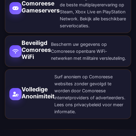
Comoreese
de beste multiplayerervaring op
Gameservers
Steam, Xbox Live en PlayStation
Network. Bekijk alle
beschikbare
serverlocaties
.
Beveiligd
Bescherm uw gegevens op
Comorees
Comoreese openbare WiFi-
WiFi
netwerken met militaire versleuteling.
Surf anoniem op Comoreese
websites zonder gevolgd te
Volledige
worden door Comoreese
Anonimiteit
internetproviders of adverteerders.
Lees ons
privacybeleid
voor meer
informatie.