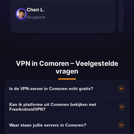
Chen L.
Singapore
VPN in Comoren – Veelgestelde
vragen
Is de VPN-server in Comoren echt gratis?
100% gratis. Servers in Moroni zonder
Kan ik platforms uit Comoren bekijken met
abonnement, creditcard of registratie, met
FreeAndroidVPN?
onbeperkte bandbreedte.
Ja. De server is geoptimaliseerd voor ORTC,
Waar staan jullie servers in Comoren?
Télévision Nationale Comorienne en Comores