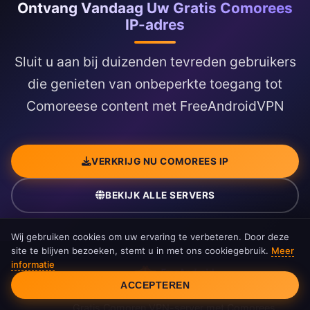
Ontvang Vandaag Uw Gratis Comorees
IP-adres
Sluit u aan bij duizenden tevreden gebruikers
die genieten van onbeperkte toegang tot
Comoreese content met FreeAndroidVPN
VERKRIJG NU COMOREES IP
BEKIJK ALLE SERVERS
Wij gebruiken cookies om uw ervaring te verbeteren. Door deze
site te blijven bezoeken, stemt u in met ons cookiegebruik.
Meer
informatie
Cookietoestemming
ACCEPTEREN
Gratis Comoren VPN-server met Comorees