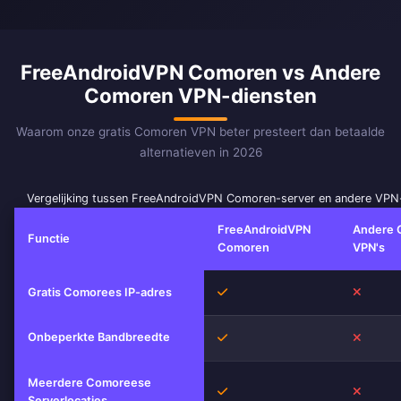
FreeAndroidVPN Comoren vs Andere
Comoren VPN-diensten
Waarom onze gratis Comoren VPN beter presteert dan betaalde
alternatieven in 2026
Vergelijking tussen FreeAndroidVPN Comoren-server en andere VPN
FreeAndroidVPN
Andere 
Functie
Comoren
VPN's
Ja
Nee
Gratis Comorees IP-adres
Onbeperkte Bandbreedte
Ja
Nee
Meerdere Comoreese
Ja
Nee
Serverlocaties