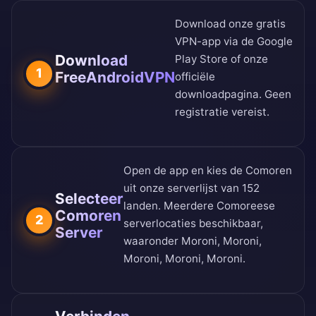
Download onze gratis
VPN-app via de
Google
Download
Play Store
of onze
1
FreeAndroidVPN
officiële
downloadpagina
. Geen
registratie vereist.
Open de app en kies de Comoren
uit onze
serverlijst van 152
Selecteer
landen
. Meerdere Comoreese
Comoren
2
serverlocaties beschikbaar,
Server
waaronder Moroni, Moroni,
Moroni, Moroni, Moroni.