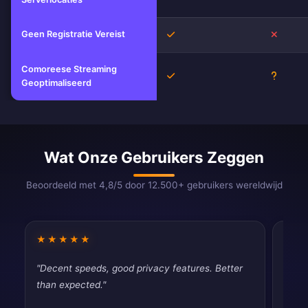
Geen Registratie Vereist
Ja
Nee
Comoreese Streaming
Ja
Onbeke
Geoptimaliseerd
Wat Onze Gebruikers Zeggen
Beoordeeld met 4,8/5 door 12.500+ gebruikers wereldwijd
★★★★★
★★
"Decent speeds, good privacy features. Better
"Good
than expected."
drops