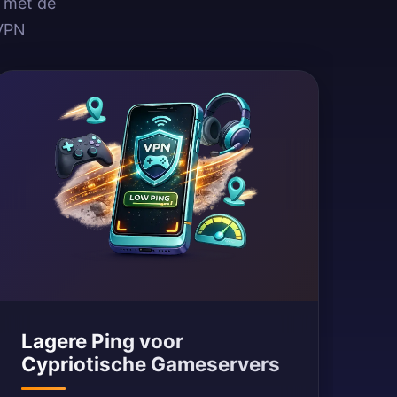
t met de
dVPN
Lagere Ping voor
Cypriotische Gameservers