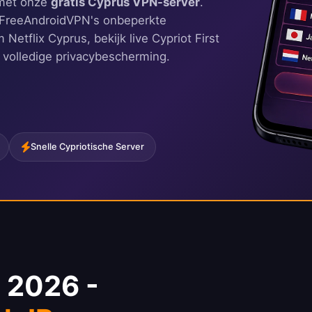
t met onze
gratis Cyprus VPN-server
.
t FreeAndroidVPN's onbeperkte
 Netflix Cyprus, bekijk live Cypriot First
et volledige privacybescherming.
Snelle Cypriotische Server
 2026 -