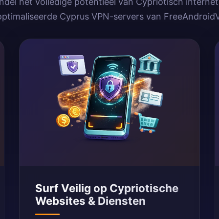
del het volledige potentieel van Cypriotisch interne
ptimaliseerde Cyprus VPN-servers van FreeAndroi
Surf Veilig op Cypriotische
Websites & Diensten