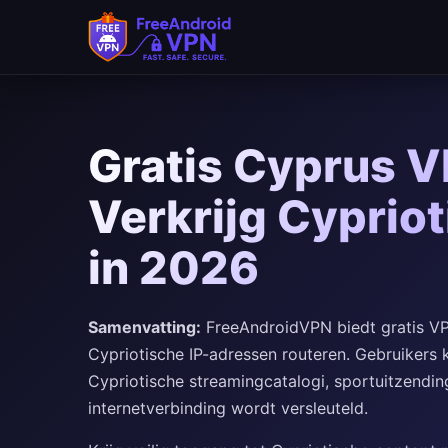
Ga naar hoofdinhoud
Gratis Cyprus V
Verkrijg Cypriot
in 2026
Samenvatting:
FreeAndroidVPN biedt gratis VPN
Cypriotische IP-adressen routeren. Gebruikers 
Cypriotische streamingcatalogi, sportuitzendin
internetverbinding wordt versleuteld.