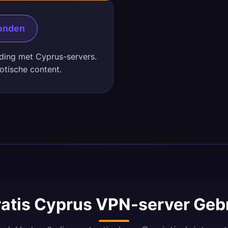
conden
nding met Cyprus-servers.
otische content.
atis Cyprus VPN-server Gebr