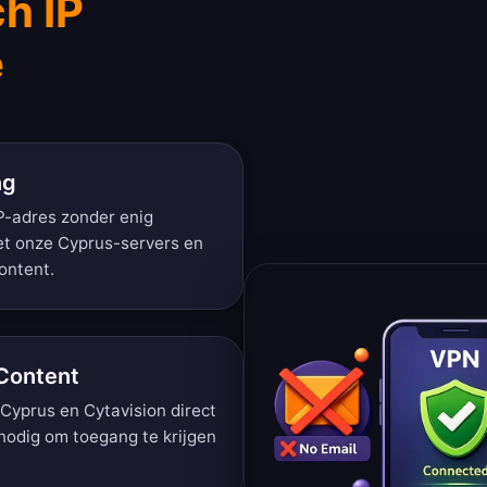
ch IP
e
ng
IP-adres zonder enig
et onze Cyprus-servers en
content.
 Content
 Cyprus en Cytavision direct
nodig om toegang te krijgen