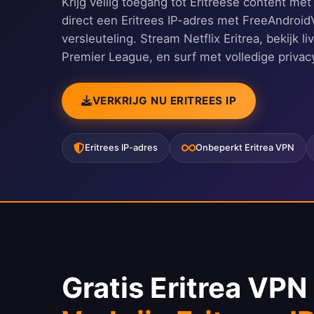
Krijg veilig toegang tot Eritreese content me
direct een Eritrees IP-adres met FreeAndroi
versleuteling. Stream Netflix Eritrea, bekijk l
Premier League, en surf met volledige priva
VERKRIJG NU ERITREES IP
Eritrees IP-adres
Onbeperkt Eritrea VPN
Gratis Eritrea VPN