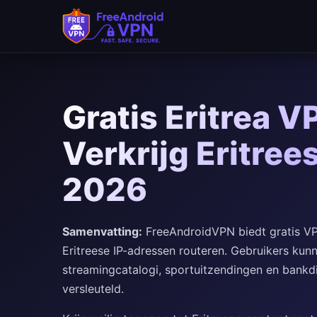
Ga naar hoofdinhoud
Gratis Eritrea V
Verkrijg Eritree
2026
Samenvatting:
FreeAndroidVPN biedt gratis VPN
Eritreese IP-adressen routeren. Gebruikers kunn
streamingcatalogi, sportuitzendingen en bankdi
versleuteld.