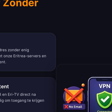
IP Zonder
adres zonder enig
t onze Eritrea-servers en
ent.
tent
 3 en Eri-TV direct na
ig om toegang te krijgen