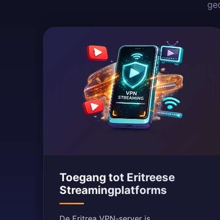
ge
Toegang tot Eritreese
Streamingplatforms
De Eritrea VPN-server is