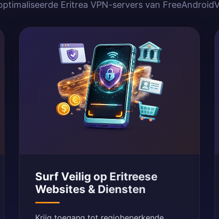
optimaliseerde Eritrea VPN-servers van FreeAndroid
Surf Veilig op Eritreese
Websites & Diensten
Krijg toegang tot regiobeperkende