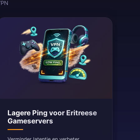
VPN
Lagere Ping voor Eritreese
Gameservers
Verminder latentie en verbeter