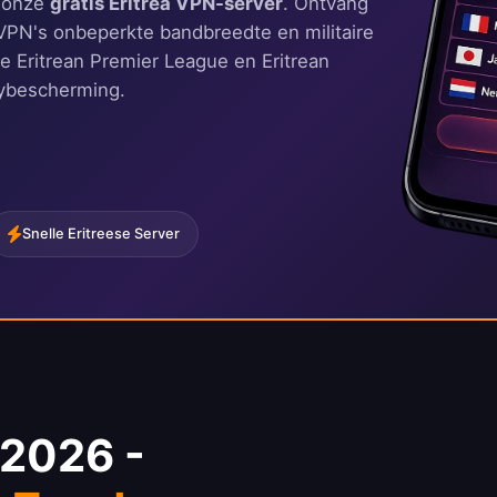
t onze
gratis Eritrea VPN-server
. Ontvang
dVPN's onbeperkte bandbreedte en militaire
ive Eritrean Premier League en Eritrean
cybescherming.
Snelle Eritreese Server
 2026 -