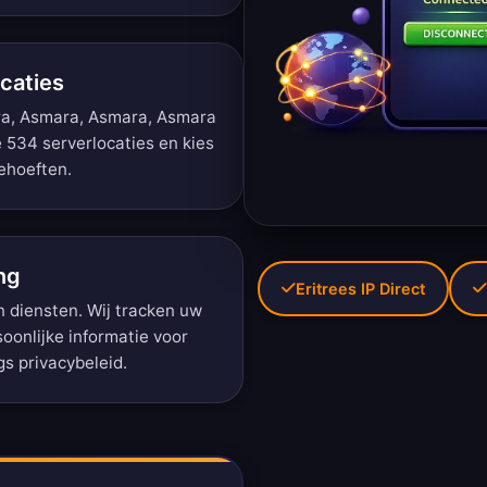
caties
ra, Asmara, Asmara, Asmara
e 534 serverlocaties
en kies
behoeften.
ng
Eritrees IP Direct
n diensten. Wij tracken uw
soonlijke informatie voor
gs privacybeleid
.