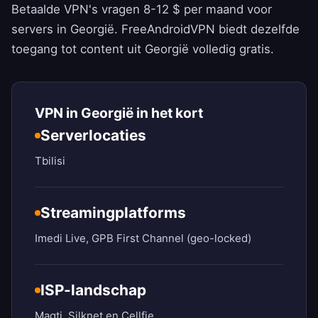
Betaalde VPN's vragen 8-12 $ per maand voor
servers in Georgië.
FreeAndroidVPN
biedt dezelfde
toegang tot content uit Georgië volledig gratis.
VPN in Georgië in het kort
Serverlocaties
Tbilisi
Streamingplatforms
Imedi Live, GPB First Channel (geo-locked)
ISP-landschap
Magti, Silknet en Cellfie