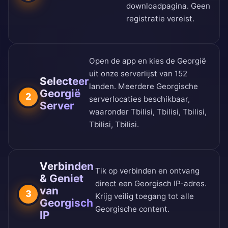
downloadpagina
. Geen
registratie vereist.
Open de app en kies de Georgië
uit onze
serverlijst van 152
Selecteer
landen
. Meerdere Georgische
Georgië
2
serverlocaties beschikbaar,
Server
waaronder Tbilisi, Tbilisi, Tbilisi,
Tbilisi, Tbilisi.
Verbinden
Tik op verbinden en ontvang
& Geniet
direct een Georgisch IP-adres.
van
3
Krijg veilig toegang tot alle
Georgisch
Georgische content.
IP