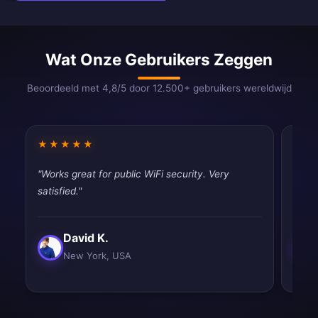
Wat Onze Gebruikers Zeggen
Beoordeeld met 4,8/5 door 12.500+ gebruikers wereldwijd
★★★★★
★★
"Works great for public WiFi security. Very
"Fast
satisfied."
tryin
David K.
New York, USA