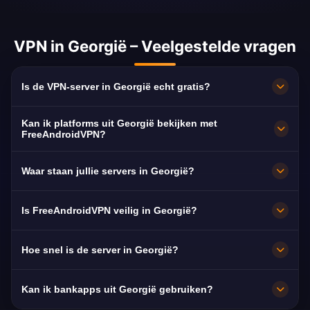
VPN in Georgië – Veelgestelde vragen
Is de VPN-server in Georgië echt gratis?
100% gratis. Servers in Tbilisi zonder
Kan ik platforms uit Georgië bekijken met
abonnement, creditcard of registratie, met
FreeAndroidVPN?
onbeperkte bandbreedte.
Ja. De server is geoptimaliseerd voor Imedi TV,
Waar staan jullie servers in Georgië?
Rustavi 2 en Mtavari Arkhi, doorgaans in HD
zonder haperingen.
Tbilisi. Alle knooppunten draaien op 10 Gbps
Is FreeAndroidVPN veilig in Georgië?
en schakelen automatisch over naar de
dichtstbijzijnde beschikbare server.
Ja. AES-256-versleuteling en een strikt no-
Hoe snel is de server in Georgië?
logsbeleid: je surfgedrag blijft privé.
Zeer snel, met 10 Gbps netwerkcapaciteit. De
Kan ik bankapps uit Georgië gebruiken?
gemiddelde snelheid in Georgië is 50 Mbps,