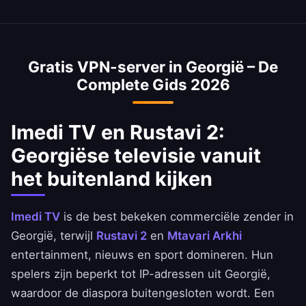
ideaal voor HD-streaming.
Ja. TBC Bank, Bank of Georgia en Liberty Bank
zijn bereikbaar met een IP-adres uit Georgië.
Houd je aan de voorwaarden van je bank.
Gratis VPN-server in Georgië – De
Complete Gids 2026
Imedi TV en Rustavi 2:
Georgiëse televisie vanuit
het buitenland kijken
Imedi TV
is de best bekeken commerciële zender in
Georgië, terwijl
Rustavi 2
en
Mtavari Arkhi
entertainment, nieuws en sport domineren. Hun
spelers zijn beperkt tot IP-adressen uit Georgië,
waardoor de diaspora buitengesloten wordt. Een