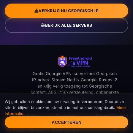
VERKRIJG NU GEORGISCH IP
BEKIJK ALLE SERVERS
Gratis Georgië VPN-server met Georgisch
IP-adres. Stream Netflix Georgië, Rustavi 2
en krijg veilig toegang tot Georgische
content. AES-256-versleuteling, onbeperkte
bandbreedte.
Wij gebruiken cookies om uw ervaring te verbeteren. Door deze
site te blijven bezoeken, stemt u in met ons cookiegebruik.
Meer
informatie
Cookietoestemming
Snelle Links
Bronnen
Neem Contact 
ACCEPTEREN
Home
Blog
Servers
Beoordelingen