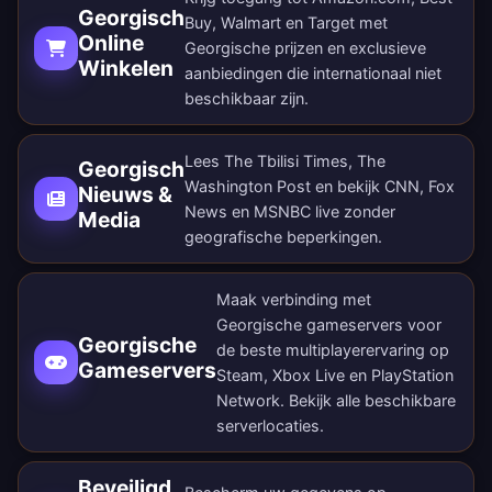
Georgisch
Buy, Walmart en Target met
Online
Georgische prijzen en exclusieve
Winkelen
aanbiedingen die internationaal niet
beschikbaar zijn.
Lees The Tbilisi Times, The
Georgisch
Washington Post en bekijk CNN, Fox
Nieuws &
News en MSNBC live zonder
Media
geografische beperkingen.
Maak verbinding met
Georgische gameservers voor
Georgische
de beste multiplayerervaring op
Gameservers
Steam, Xbox Live en PlayStation
Network. Bekijk alle
beschikbare
serverlocaties
.
Beveiligd