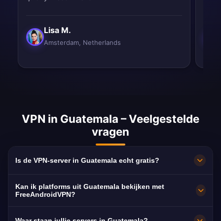
Lisa M.
Amsterdam, Netherlands
VPN in Guatemala – Veelgestelde
vragen
Is de VPN-server in Guatemala echt gratis?
100% gratis. Servers in Guatemala City zonder
Kan ik platforms uit Guatemala bekijken met
abonnement, creditcard of registratie, met
FreeAndroidVPN?
onbeperkte bandbreedte.
Ja. De server is geoptimaliseerd voor Canal 3,
Waar staan jullie servers in Guatemala?