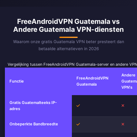
FreeAndroidVPN Guatemala vs
Andere Guatemala VPN-diensten
Waarom onze gratis Guatemala VPN beter presteert dan
betaalde alternatieven in 2026
Vergelijking tussen FreeAndroidVPN Guatemala-server en andere VP
Andere
FreeAndroidVPN
Functie
Guatem
Guatemala
VPN's
Gratis Guatemalteeks IP-
Ja
Nee
adres
Onbeperkte Bandbreedte
Ja
Nee