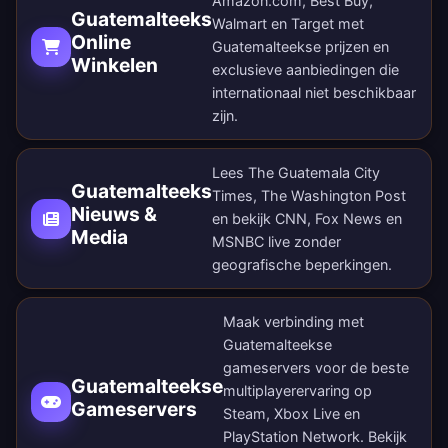
Amazon.com, Best Buy,
Guatemalteeks
Walmart en Target met
Online
Guatemalteekse prijzen en
Winkelen
exclusieve aanbiedingen die
internationaal niet beschikbaar
zijn.
Lees The Guatemala City
Guatemalteeks
Times, The Washington Post
Nieuws &
en bekijk CNN, Fox News en
Media
MSNBC live zonder
geografische beperkingen.
Maak verbinding met
Guatemalteekse
gameservers voor de beste
Guatemalteekse
multiplayerervaring op
Gameservers
Steam, Xbox Live en
PlayStation Network. Bekijk