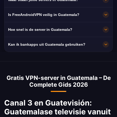
Guatevisión en TN23, doorgaans in HD zonder
haperingen.
Guatemala City. Alle knooppunten draaien op
Is FreeAndroidVPN veilig in Guatemala?
10 Gbps en schakelen automatisch over naar
de dichtstbijzijnde beschikbare server.
Ja. AES-256-versleuteling en een strikt no-
Hoe snel is de server in Guatemala?
logsbeleid: je surfgedrag blijft privé.
Zeer snel, met 10 Gbps netwerkcapaciteit. De
Kan ik bankapps uit Guatemala gebruiken?
gemiddelde snelheid in Guatemala is 40 Mbps,
ideaal voor HD-streaming.
Ja. Banco Industrial, Banrural en BAC
Credomatic zijn bereikbaar met een IP-adres
uit Guatemala. Houd je aan de voorwaarden
Gratis VPN-server in Guatemala – De
van je bank.
Complete Gids 2026
Canal 3 en Guatevisión:
Guatemalase televisie vanuit