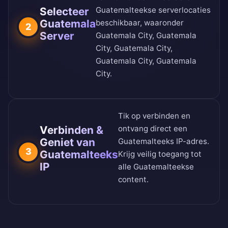
Selecteer
Guatemalteekse serverlocaties
Guatemala
beschikbaar, waaronder
2
Server
Guatemala City, Guatemala
City, Guatemala City,
Guatemala City, Guatemala
City.
Tik op verbinden en
Verbinden &
ontvang direct een
Geniet van
Guatemalteeks IP-adres.
3
Guatemalteeks
Krijg veilig toegang tot
IP
alle Guatemalteekse
content.