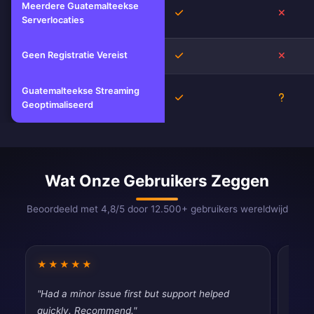
Meerdere Guatemalteekse
Ja
Nee
Serverlocaties
Geen Registratie Vereist
Ja
Nee
Guatemalteekse Streaming
Ja
Onbek
Geoptimaliseerd
Wat Onze Gebruikers Zeggen
Beoordeeld met 4,8/5 door 12.500+ gebruikers wereldwijd
★★★★★
★★
"Had a minor issue first but support helped
"Pret
quickly. Recommend."
vpns,