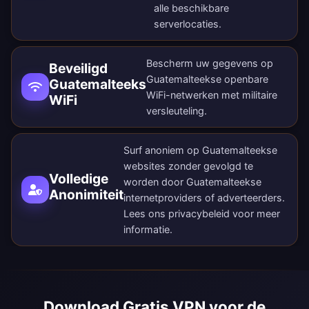
alle
beschikbare
serverlocaties
.
Bescherm uw gegevens op
Beveiligd
Guatemalteekse openbare
Guatemalteeks
WiFi-netwerken met militaire
WiFi
versleuteling.
Surf anoniem op Guatemalteekse
websites zonder gevolgd te
Volledige
worden door Guatemalteekse
Anonimiteit
internetproviders of adverteerders.
Lees ons
privacybeleid
voor meer
informatie.
Download Gratis VPN voor de