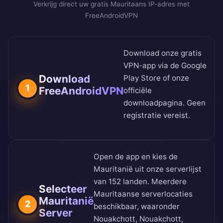
Verkrijg direct uw gratis Mauritaans IP-adres met
FreeAndroidVPN
Download onze gratis
VPN-app via de
Google
Download
Play Store
of onze
1
FreeAndroidVPN
officiële
downloadpagina
. Geen
registratie vereist.
Open de app en kies de
Mauritanië uit onze
serverlijst
van 152 landen
. Meerdere
Selecteer
Mauritaanse serverlocaties
Mauritanië
2
beschikbaar, waaronder
Server
Nouakchott, Nouakchott,