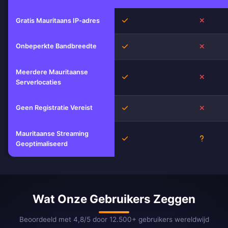
Ja
Nee
Gratis Mauritaans IP-adres
Onbeperkte Bandbreedte
Ja
Nee
Meerdere Mauritaanse
Ja
Nee
Serverlocaties
Geen Registratie Vereist
Ja
Nee
Mauritaanse Streaming
Ja
Onbeke
Geoptimaliseerd
Wat Onze Gebruikers Zeggen
Beoordeeld met 4,8/5 door 12.500+ gebruikers wereldwijd