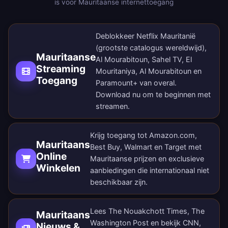
is voor Mauritaanse internettoegang
Deblokkeer Netflix Mauritanië
(grootste catalogus wereldwijd),
Mauritaanse
Al Mourabitoun, Sahel TV, El
Streaming
Mouritaniya, Al Mourabitoun en
Toegang
Paramount+ van overal.
Download nu
om te beginnen met
streamen.
Krijg toegang tot Amazon.com,
Mauritaans
Best Buy, Walmart en Target met
Online
Mauritaanse prijzen en exclusieve
Winkelen
aanbiedingen die internationaal niet
beschikbaar zijn.
Lees The Nouakchott Times, The
Mauritaans
Washington Post en bekijk CNN,
Nieuws &