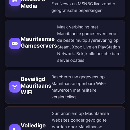
Fox News en MSNBC live zonder
Media
geografische beperkingen.
Maak verbinding met
Mauritaanse gameservers voor
Mauritaanse
de beste multiplayerervaring op
Gameservers
Steam, Xbox Live en PlayStation
Network. Bekijk alle
beschikbare
serverlocaties
.
Bescherm uw gegevens op
Beveiligd
Mauritaanse openbare WiFi-
Mauritaans
netwerken met militaire
WiFi
versleuteling.
Surf anoniem op Mauritaanse
websites zonder gevolgd te
Volledige
worden door Mauritaanse