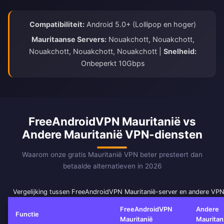
Compatibiliteit:
Android 5.0+ (Lollipop en hoger)
Mauritaanse Servers:
Nouakchott, Nouakchott,
Nouakchott, Nouakchott, Nouakchott |
Snelheid:
Onbeperkt 10Gbps
FreeAndroidVPN Mauritanië vs
Andere Mauritanië VPN-diensten
Waarom onze gratis Mauritanië VPN beter presteert dan
betaalde alternatieven in 2026
Vergelijking tussen FreeAndroidVPN Mauritanië-server en andere VP
FreeAndroidVPN
Andere
Functie
Mauritanië
Mauritan