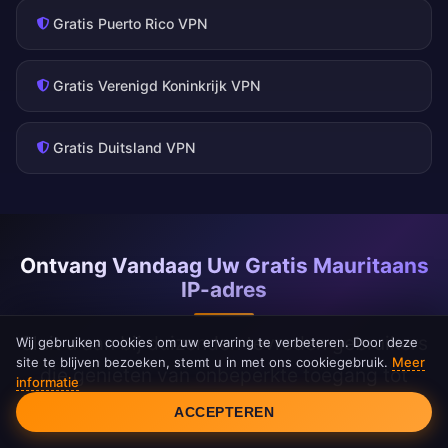
Gratis Puerto Rico VPN
Gratis Verenigd Koninkrijk VPN
Gratis Duitsland VPN
Ontvang Vandaag Uw Gratis Mauritaans
IP-adres
Sluit u aan bij duizenden tevreden gebruikers
Wij gebruiken cookies om uw ervaring te verbeteren. Door deze
site te blijven bezoeken, stemt u in met ons cookiegebruik.
Meer
die genieten van onbeperkte toegang tot
informatie
Cookietoestemming
Mauritaanse content met FreeAndroidVPN
ACCEPTEREN