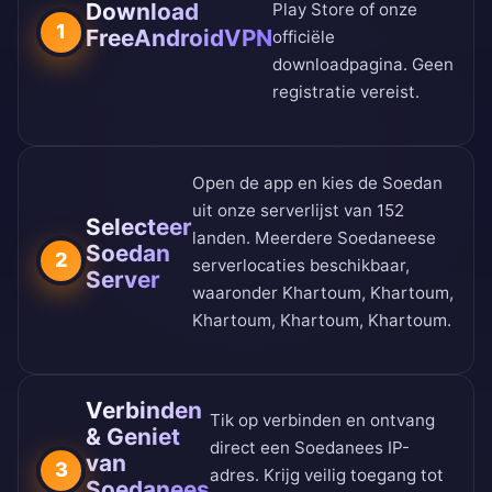
Download
Play Store
of onze
1
FreeAndroidVPN
officiële
downloadpagina
. Geen
registratie vereist.
Open de app en kies de Soedan
uit onze
serverlijst van 152
Selecteer
landen
. Meerdere Soedaneese
Soedan
2
serverlocaties beschikbaar,
Server
waaronder Khartoum, Khartoum,
Khartoum, Khartoum, Khartoum.
Verbinden
Tik op verbinden en ontvang
& Geniet
direct een Soedanees IP-
van
3
adres. Krijg veilig toegang tot
Soedanees