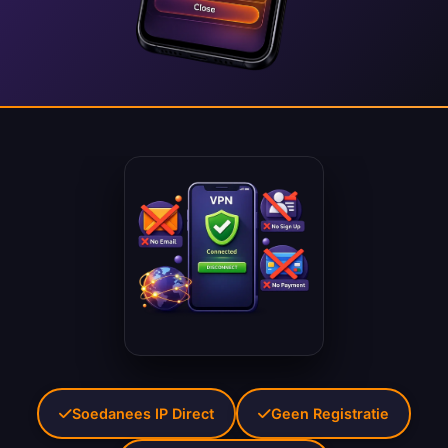
Soedanees IP Direct
Geen Registratie