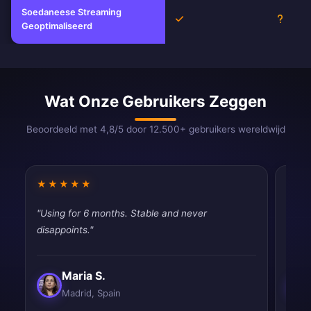
Soedaneese Streaming
Ja
Onbek
Geoptimaliseerd
Wat Onze Gebruikers Zeggen
Beoordeeld met 4,8/5 door 12.500+ gebruikers wereldwijd
★★★★★
★★
"Using for 6 months. Stable and never
"Fast
disappoints."
tryin
Maria S.
Madrid, Spain