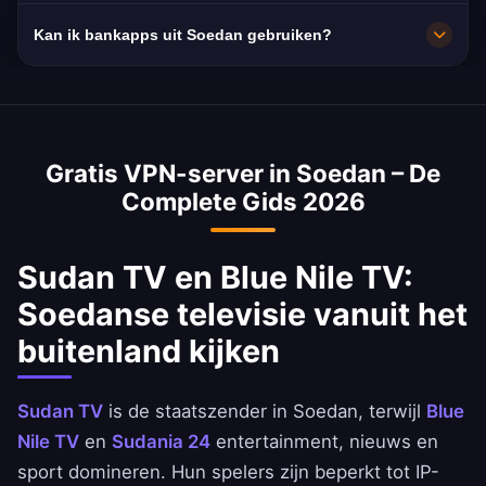
Zeer snel, met 10 Gbps netwerkcapaciteit. De
Kan ik bankapps uit Soedan gebruiken?
gemiddelde snelheid in Soedan is 12 Mbps,
ideaal voor HD-streaming.
Ja. Bank of Khartoum, Faisal Islamic Bank en
Omdurman National Bank zijn bereikbaar met
een IP-adres uit Soedan. Houd je aan de
Gratis VPN-server in Soedan – De
voorwaarden van je bank.
Complete Gids 2026
Sudan TV en Blue Nile TV:
Soedanse televisie vanuit het
buitenland kijken
Sudan TV
is de staatszender in Soedan, terwijl
Blue
Nile TV
en
Sudania 24
entertainment, nieuws en
sport domineren. Hun spelers zijn beperkt tot IP-