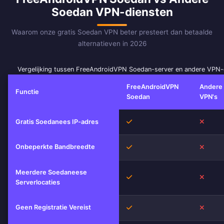
Soedan VPN-diensten
Waarom onze gratis Soedan VPN beter presteert dan betaalde
alternatieven in 2026
Vergelijking tussen FreeAndroidVPN Soedan-server en andere VPN-
FreeAndroidVPN
Andere
Functie
Soedan
VPN's
Ja
Nee
Gratis Soedanees IP-adres
Onbeperkte Bandbreedte
Ja
Nee
Meerdere Soedaneese
Ja
Nee
Serverlocaties
Geen Registratie Vereist
Ja
Nee