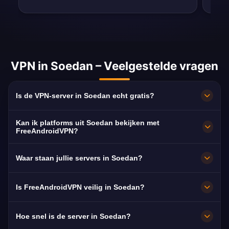
VPN in Soedan – Veelgestelde vragen
Is de VPN-server in Soedan echt gratis?
100% gratis. Servers in Khartoum zonder
Kan ik platforms uit Soedan bekijken met
abonnement, creditcard of registratie, met
FreeAndroidVPN?
onbeperkte bandbreedte.
Ja. De server is geoptimaliseerd voor Sudan
Waar staan jullie servers in Soedan?
TV, Blue Nile TV en Sudania 24, doorgaans in
HD zonder haperingen.
Khartoum. Alle knooppunten draaien op 10
Is FreeAndroidVPN veilig in Soedan?
Gbps en schakelen automatisch over naar de
dichtstbijzijnde beschikbare server.
Ja. AES-256-versleuteling en een strikt no-
Hoe snel is de server in Soedan?
logsbeleid: je surfgedrag blijft privé.