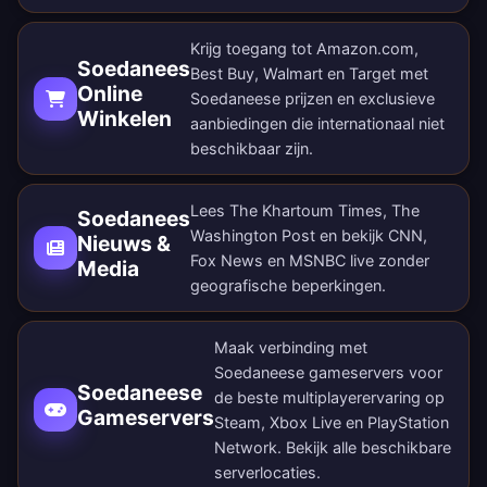
Krijg toegang tot Amazon.com,
Soedanees
Best Buy, Walmart en Target met
Online
Soedaneese prijzen en exclusieve
Winkelen
aanbiedingen die internationaal niet
beschikbaar zijn.
Lees The Khartoum Times, The
Soedanees
Washington Post en bekijk CNN,
Nieuws &
Fox News en MSNBC live zonder
Media
geografische beperkingen.
Maak verbinding met
Soedaneese gameservers voor
Soedaneese
de beste multiplayerervaring op
Gameservers
Steam, Xbox Live en PlayStation
Network. Bekijk alle
beschikbare
serverlocaties
.