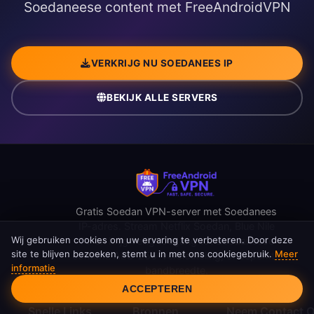
Soedaneese content met FreeAndroidVPN
VERKRIJG NU SOEDANEES IP
BEKIJK ALLE SERVERS
Gratis Soedan VPN-server met Soedanees
IP-adres. Stream Netflix Soedan, Blue Nile
Wij gebruiken cookies om uw ervaring te verbeteren. Door deze
TV en krijg veilig toegang tot Soedaneese
site te blijven bezoeken, stemt u in met ons cookiegebruik.
Meer
content. AES-256-versleuteling, onbeperkte
informatie
bandbreedte.
Cookietoestemming
ACCEPTEREN
Snelle Links
Bronnen
Neem Contact 