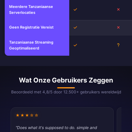
Meerdere Tanzaniaanse
Ja
Nee
Serverlocaties
Geen Registratie Vereist
Ja
Nee
Tanzaniaanse Streaming
Ja
Onbek
Geoptimaliseerd
Wat Onze Gebruikers Zeggen
Beoordeeld met 4,8/5 door 12.500+ gebruikers wereldwijd
★★★☆☆
★★
"Does what it's supposed to do. simple and
"Fina