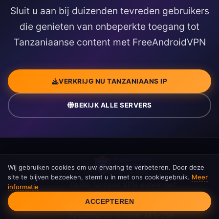
Sluit u aan bij duizenden tevreden gebruikers
die genieten van onbeperkte toegang tot
Tanzaniaanse content met FreeAndroidVPN
VERKRIJG NU TANZANIAANS IP
BEKIJK ALLE SERVERS
Wij gebruiken cookies om uw ervaring te verbeteren. Door deze
site te blijven bezoeken, stemt u in met ons cookiegebruik.
Meer
Gratis Tanzania VPN-server met
informatie
Cookietoestemming
Tanzaniaans IP-adres. Stream Netflix
ACCEPTEREN
Tanzania, ITV en krijg veilig toegang tot
Tanzaniaanse content. AES-256-