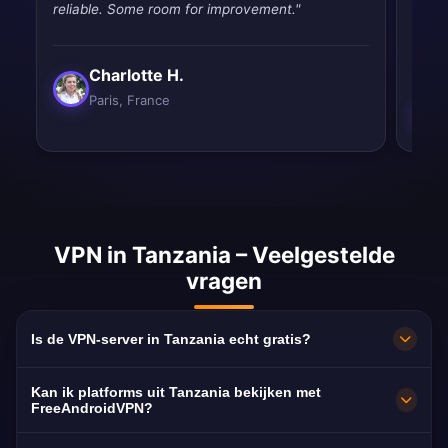
reliable. Some room for improvement."
throt
never
Charlotte H.
Paris, France
VPN in Tanzania – Veelgestelde
vragen
Is de VPN-server in Tanzania echt gratis?
100% gratis. Servers in Dodoma zonder
Kan ik platforms uit Tanzania bekijken met
abonnement, creditcard of registratie, met
FreeAndroidVPN?
onbeperkte bandbreedte.
Ja. De server is geoptimaliseerd voor TBC1,