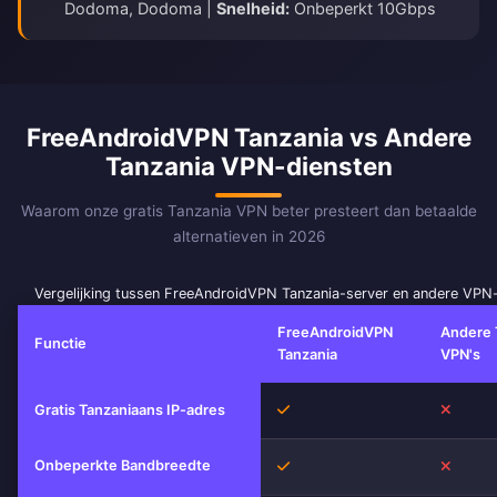
Dodoma, Dodoma |
Snelheid:
Onbeperkt 10Gbps
FreeAndroidVPN Tanzania vs Andere
Tanzania VPN-diensten
Waarom onze gratis Tanzania VPN beter presteert dan betaalde
alternatieven in 2026
Vergelijking tussen FreeAndroidVPN Tanzania-server en andere VPN
FreeAndroidVPN
Andere 
Functie
Tanzania
VPN's
Ja
Nee
Gratis Tanzaniaans IP-adres
Onbeperkte Bandbreedte
Ja
Nee