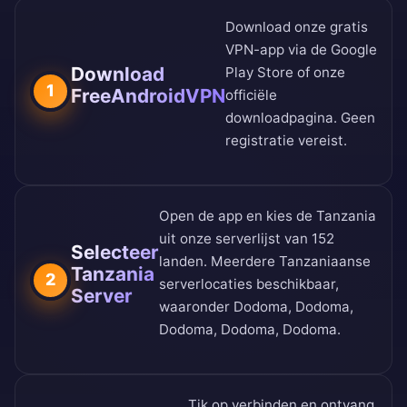
Download onze gratis
VPN-app via de
Google
Download
Play Store
of onze
1
FreeAndroidVPN
officiële
downloadpagina
. Geen
registratie vereist.
Open de app en kies de Tanzania
uit onze
serverlijst van 152
Selecteer
landen
. Meerdere Tanzaniaanse
Tanzania
2
serverlocaties beschikbaar,
Server
waaronder Dodoma, Dodoma,
Dodoma, Dodoma, Dodoma.
Tik op verbinden en ontvang