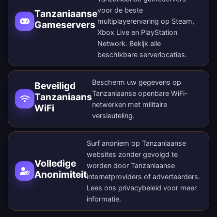
voor de beste
Tanzaniaanse
multiplayerervaring op Steam,
Gameservers
Xbox Live en PlayStation
Network. Bekijk alle
beschikbare serverlocaties
.
Bescherm uw gegevens op
Beveiligd
Tanzaniaanse openbare WiFi-
Tanzaniaans
netwerken met militaire
WiFi
versleuteling.
Surf anoniem op Tanzaniaanse
websites zonder gevolgd te
Volledige
worden door Tanzaniaanse
Anonimiteit
internetproviders of adverteerders.
Lees ons
privacybeleid
voor meer
informatie.