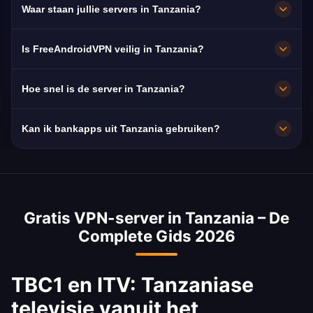
Waar staan jullie servers in Tanzania?
ITV en Channel Ten, doorgaans in HD zonder
haperingen.
Dodoma. Alle knooppunten draaien op 10
Is FreeAndroidVPN veilig in Tanzania?
Gbps en schakelen automatisch over naar de
dichtstbijzijnde beschikbare server.
Ja. AES-256-versleuteling en een strikt no-
Hoe snel is de server in Tanzania?
logsbeleid: je surfgedrag blijft privé.
Zeer snel, met 10 Gbps netwerkcapaciteit. De
Kan ik bankapps uit Tanzania gebruiken?
gemiddelde snelheid in Tanzania is 25 Mbps,
ideaal voor HD-streaming.
Ja. CRDB Bank, NMB Bank en M-Pesa Tanzania
zijn bereikbaar met een IP-adres uit Tanzania.
Houd je aan de voorwaarden van je bank.
Gratis VPN-server in Tanzania – De
Complete Gids 2026
TBC1 en ITV: Tanzaniase
televisie vanuit het