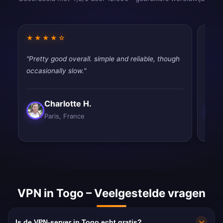
★★★★☆
★★
"Pretty good overall. simple and reliable, though
"Does
occasionally slow."
mont
Charlotte H.
Paris, France
VPN in Togo – Veelgestelde vragen
Is de VPN-server in Togo echt gratis?