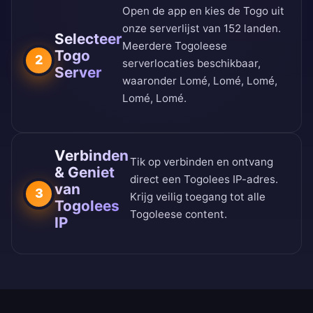
Open de app en kies de Togo uit
onze
serverlijst van 152 landen
.
Selecteer
Meerdere Togoleese
Togo
2
serverlocaties beschikbaar,
Server
waaronder Lomé, Lomé, Lomé,
Lomé, Lomé.
Verbinden
Tik op verbinden en ontvang
& Geniet
direct een Togolees IP-adres.
van
3
Krijg veilig toegang tot alle
Togolees
Togoleese content.
IP