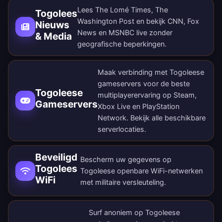
Lees The Lomé Times, The
Togolees
Washington Post en bekijk CNN, Fox
Nieuws
News en MSNBC live zonder
& Media
geografische beperkingen.
Maak verbinding met Togoleese
gameservers voor de beste
Togoleese
multiplayerervaring op Steam,
Gameservers
Xbox Live en PlayStation
Network. Bekijk alle
beschikbare
serverlocaties
.
Beveiligd
Bescherm uw gegevens op
Togolees
Togoleese openbare WiFi-netwerken
WiFi
met militaire versleuteling.
Surf anoniem op Togoleese