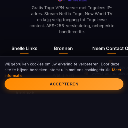
Gratis Togo VPN-server met Togolees IP-
adres. Stream Netflix Togo, New World TV
en krijg veilig toegang tot Togoleese
content. AES-256-versleuteling, onbeperkte
bandbreedte.
Snelle Links
Bronnen
Neem Contact 
Home
Blog
Servers
Beoordelingen
Wij gebruiken cookies om uw ervaring te verbeteren. Door deze
support@freeandroidv
Over Ons
Contact
Wat is Mijn IP
site te blijven bezoeken, stemt u in met ons cookiegebruik.
Meer
www.freeandroidv
Wat is VPN
informatie
Cookietoestemming
Wijzigingslog
ACCEPTEREN
Juridisch
Privacybeleid
Servicevoorwaarden
Cookiebeleid
DMCA