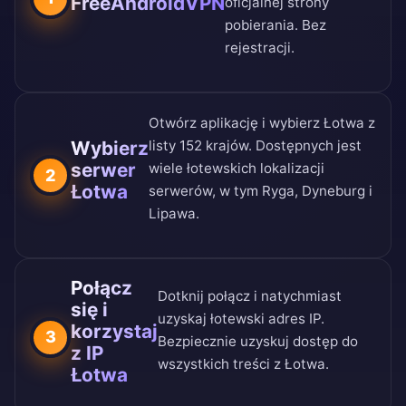
FreeAndroidVPN
oficjalnej strony
pobierania
. Bez
rejestracji.
Otwórz aplikację i wybierz Łotwa z
Wybierz
listy 152 krajów
. Dostępnych jest
serwer
wiele łotewskich lokalizacji
2
Łotwa
serwerów, w tym Ryga, Dyneburg i
Lipawa.
Połącz
Dotknij połącz i natychmiast
się i
uzyskaj łotewski adres IP.
korzystaj
3
Bezpiecznie uzyskuj dostęp do
z IP
wszystkich treści z Łotwa.
Łotwa