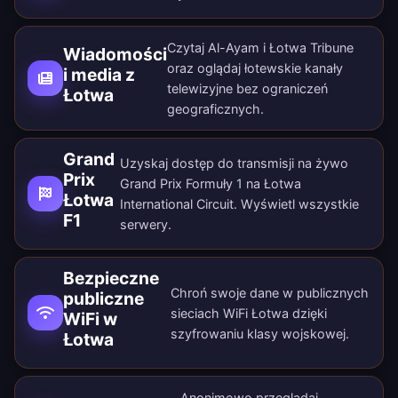
Czytaj Al-Ayam i Łotwa Tribune
Wiadomości
oraz oglądaj łotewskie kanały
i media z
telewizyjne bez ograniczeń
Łotwa
geograficznych.
Grand
Uzyskaj dostęp do transmisji na żywo
Prix
Grand Prix Formuły 1 na Łotwa
Łotwa
International Circuit. Wyświetl wszystkie
F1
serwery
.
Bezpieczne
Chroń swoje dane w publicznych
publiczne
sieciach WiFi Łotwa dzięki
WiFi w
szyfrowaniu klasy wojskowej.
Łotwa
Anonimowo przeglądaj