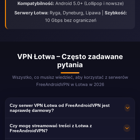
Kompatybilność:
Android 5.0+ (Lollipop i nowsze)
Serwery Łotwa:
Ryga, Dyneburg, Lipawa |
Szybkość:
10 Gbps bez ograniczeń
VPN Łotwa – Często zadawane
pytania
Wszystko, co musisz wiedzieć, aby korzystać z serwerów
FreeAndroidVPN w Łotwa w 2026
Czy serwer VPN Łotwa od FreeAndroidVPN jest
naprawdę darmowy?
Tak! Serwery VPN Łotwa od FreeAndroidVPN
Czy mogę streamować treści z Łotwa z
są w 100% darmowe bez ukrytych opłat,
FreeAndroidVPN?
okresów próbnych ani wymaganych kart