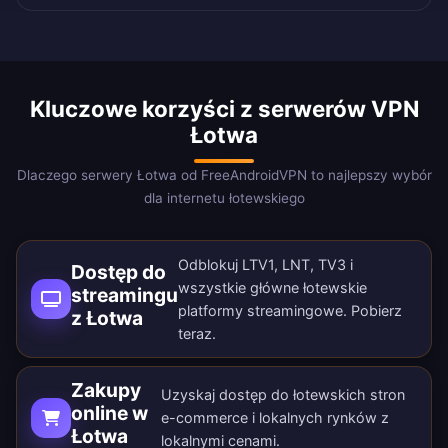
Kluczowe korzyści z serwerów VPN
Łotwa
Dlaczego serwery Łotwa od FreeAndroidVPN to najlepszy wybór
dla internetu łotewskiego
Odblokuj LTV1, LNT, TV3 i
Dostęp do
wszystkie główne łotewskie
streamingu
platformy streamingowe.
Pobierz
z Łotwa
teraz
.
Zakupy
Uzyskaj dostęp do łotewskich stron
online w
e-commerce i lokalnych rynków z
Łotwa
lokalnymi cenami.