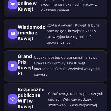
online w
e-commerce i lokalnych rynków z
Kuwejt
lokalnymi cenami.
Czytaj Al-Ayam i Kuwejt Tribune
Wiadomości
oraz oglądaj kuwejckie kanały
i media z
telewizyjne bez ograniczeń
Kuwejt
geograficznych.
Grand
Uzyskaj dostęp do transmisji na żywo
Prix
Grand Prix Formuły 1 na Kuwejt
Kuwejt
International Circuit. Wyświetl wszystkie
F1
serwery
.
Bezpieczne
Chroń swoje dane w publicznych
publiczne
sieciach WiFi Kuwejt dzięki
WiFi w
szyfrowaniu klasy wojskowej.
Kuwejt