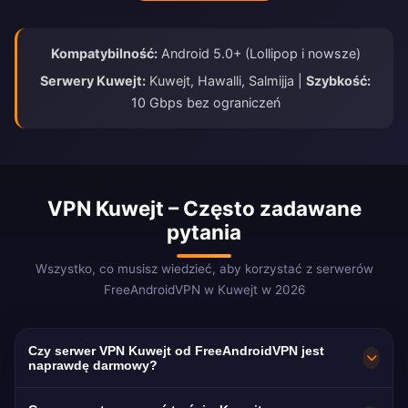
Kompatybilność:
Android 5.0+ (Lollipop i nowsze)
Serwery Kuwejt:
Kuwejt, Hawalli, Salmijja |
Szybkość:
10 Gbps bez ograniczeń
VPN Kuwejt – Często zadawane
pytania
Wszystko, co musisz wiedzieć, aby korzystać z serwerów
FreeAndroidVPN w Kuwejt w 2026
Czy serwer VPN Kuwejt od FreeAndroidVPN jest
naprawdę darmowy?
Tak! Serwery VPN Kuwejt od FreeAndroidVPN