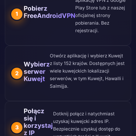
aplikację VPN z
Google
Pobierz
Play Store
lub z naszej
1
FreeAndroidVPN
oficjalnej strony
pobierania
. Bez
rejestracji.
Otwórz aplikację i wybierz Kuwejt
Wybierz
z
listy 152 krajów
. Dostępnych jest
serwer
wiele kuwejckich lokalizacji
2
Kuwejt
serwerów, w tym Kuwejt, Hawalli i
Salmijja.
Połącz
Dotknij połącz i natychmiast
się i
uzyskaj kuwejcki adres IP.
korzystaj
3
Bezpiecznie uzyskuj dostęp do
z IP