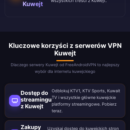
wszystkich treści z Kuwejt.
Kuwejt
Kluczowe korzyści z serwerów VPN
Kuwejt
Dlaczego serwery Kuwejt od FreeAndroidVPN to najlepszy
wybór dla internetu kuwejckiego
Odblokuj KTV1, KTV Sports, Kuwait
Dostęp do
TV i wszystkie główne kuwejckie
streamingu
platformy streamingowe.
Pobierz
z Kuwejt
teraz
.
Zakupy
Uzyskaj dostęp do kuwejckich stron