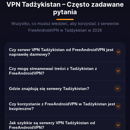
VPN Tadżykistan – Często zadawane
pytania
Wszystko, co musisz wiedzieć, aby korzystać z serwerów
FreeAndroidVPN w Tadżykistan w 2026
Czy serwer VPN Tadżykistan od FreeAndroidVPN jest
naprawdę darmowy?
Tak! Serwery VPN Tadżykistan od
Czy mogę streamować treści z Tadżykistan z
FreeAndroidVPN są w 100% darmowe bez
FreeAndroidVPN?
ukrytych opłat, okresów próbnych ani
Serwery VPN Tadżykistan są zoptymalizowane
Gdzie znajdują się serwery Tadżykistan?
wymaganych kart kredytowych.
pod kątem streamowania tadżyckich platform,
Nieograniczony dostęp do serwerów VPN
takich jak Tajikistan TV, Safina i Jahonnamo.
FreeAndroidVPN obsługuje wiele szybkich
Czy korzystanie z FreeAndroidVPN w Tadżykistan jest
Tadżykistan w Manamie, Riffie i Bochtaru bez
Większość użytkowników korzysta ze
serwerów w Tadżykistan, w tym w Manamie,
bezpieczne?
żadnych płatności.
streamingu HD bez buforowania.
Riffie i Bochtaru. Wszystkie serwery mają
Zdecydowanie. FreeAndroidVPN używa
Jak szybkie są serwery VPN Tadżykistan od
połączenia 10 Gbps dla maksymalnej
wojskowego szyfrowania AES-256 i
FreeAndroidVPN?