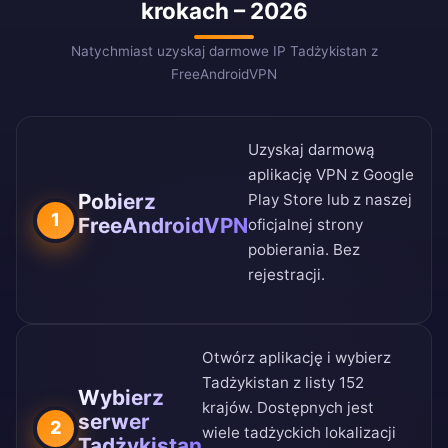
krokach – 2026
Natychmiast uzyskaj darmowe IP Tadżykistan z
FreeAndroidVPN
Uzyskaj darmową
aplikację VPN z
Google
Pobierz
Play Store
lub z naszej
1
FreeAndroidVPN
oficjalnej strony
pobierania
. Bez
rejestracji.
Otwórz aplikację i wybierz
Tadżykistan z
listy 152
Wybierz
krajów
. Dostępnych jest
serwer
2
wiele tadżyckich lokalizacji
Tadżykistan