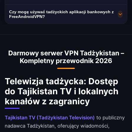
prędkości.
rygorystycznej polityki zerowych logów.
Serwery Tadżykistan oferują doskonałe
Czy mogę używać tadżyckich aplikacji bankowych z
Tadżykistan zobowiązuje dostawców internetu
prędkości z przepustowością sieci 10 Gbps.
FreeAndroidVPN?
do przechowywania danych, co sprawia, że
Średnia prędkość internetu w Tadżykistan
Tak, VPN Tadżykistan jest powszechnie
VPN jest niezbędny dla prywatności.
wynosi ~45 Mbps, a nasz VPN jest
używany do uzyskiwania dostępu do
zoptymalizowany, aby minimalizować utratę
tadżyckich usług bankowych z zagranicy.
prędkości.
Darmowy serwer VPN Tadżykistan –
Bezpiecznie uzyskuj dostęp do aplikacji
Kompletny przewodnik 2026
National Bank of Tadżykistan, Ahli United Bank
i BBK.
Telewizja tadżycka: Dostęp
do Tajikistan TV i lokalnych
kanałów z zagranicy
Tajikistan TV (Tadżykistan Television)
to publiczny
nadawca Tadżykistan, oferujący wiadomości,