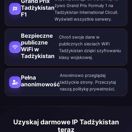
Grand Prix
żywo Grand Prix Formuły 1 na
Tadżykistan
Tadżykistan International Circuit.
F1
Wyświetl wszystkie
serwery
.
Bezpieczne
Chroń swoje dane w
publiczne
publicznych sieciach WiFi
WiFi w
Tadżykistan dzięki szyfrowaniu
Tadżykistan
klasy wojskowej.
Anonimowo przeglądaj
Pełna
tadżyckie strony. Przeczytaj
anonimowość
naszą
politykę prywatności
.
Uzyskaj darmowe IP Tadżykistan
teraz