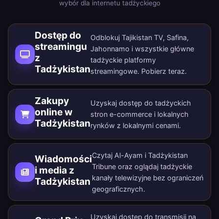
wybór dla internetu tadżyckiego
Dostęp do
Odblokuj Tajikistan TV, Safina,
streamingu
Jahonnamo i wszystkie główne
z
tadżyckie platformy
Tadżykistan
streamingowe.
Pobierz teraz
.
Zakupy
Uzyskaj dostęp do tadżyckich
online w
stron e-commerce i lokalnych
Tadżykistan
rynków z lokalnymi cenami.
Czytaj Al-Ayam i Tadżykistan
Wiadomości
Tribune oraz oglądaj tadżyckie
i media z
kanały telewizyjne bez ograniczeń
Tadżykistan
geograficznych.
Uzyskaj dostęp do transmisji na