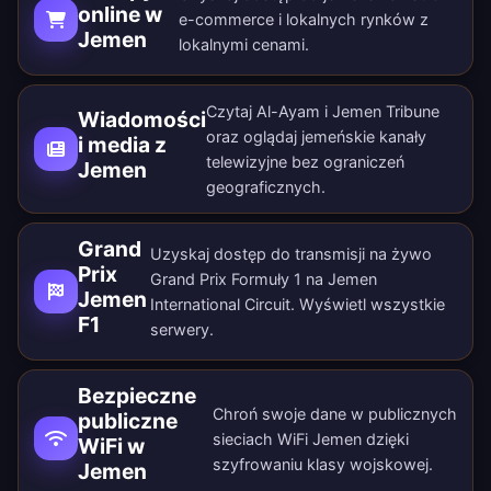
online w
e-commerce i lokalnych rynków z
Jemen
lokalnymi cenami.
Czytaj Al-Ayam i Jemen Tribune
Wiadomości
oraz oglądaj jemeńskie kanały
i media z
telewizyjne bez ograniczeń
Jemen
geograficznych.
Grand
Uzyskaj dostęp do transmisji na żywo
Prix
Grand Prix Formuły 1 na Jemen
Jemen
International Circuit. Wyświetl wszystkie
F1
serwery
.
Bezpieczne
Chroń swoje dane w publicznych
publiczne
sieciach WiFi Jemen dzięki
WiFi w
szyfrowaniu klasy wojskowej.
Jemen