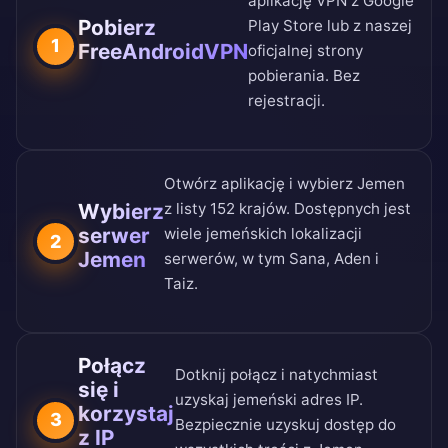
aplikację VPN z
Google
Pobierz
Play Store
lub z naszej
1
FreeAndroidVPN
oficjalnej strony
pobierania
. Bez
rejestracji.
Otwórz aplikację i wybierz Jemen
Wybierz
z
listy 152 krajów
. Dostępnych jest
serwer
wiele jemeńskich lokalizacji
2
Jemen
serwerów, w tym Sana, Aden i
Taiz.
Połącz
Dotknij połącz i natychmiast
się i
uzyskaj jemeński adres IP.
korzystaj
3
Bezpiecznie uzyskuj dostęp do
z IP