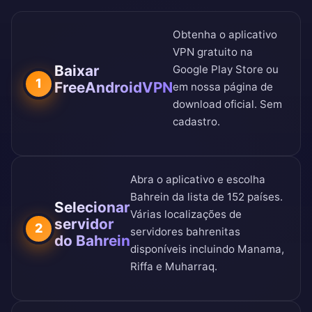
Obtenha o aplicativo
VPN gratuito na
Baixar
Google Play Store
ou
1
FreeAndroidVPN
em nossa
página de
download oficial
. Sem
cadastro.
Abra o aplicativo e escolha
Bahrein da
lista de 152 países
.
Selecionar
Várias localizações de
servidor
2
servidores bahrenitas
do Bahrein
disponíveis incluindo Manama,
Riffa e Muharraq.