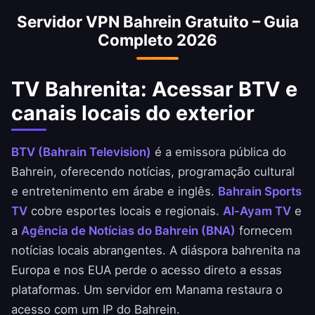
exterior. Acesse com segurança os aplicativos
Servidor VPN Bahrein Gratuito – Guia
do Banco Nacional do Bahrein, Ahli United
Completo 2026
Bank e BBK.
TV Bahrenita: Acessar BTV e
canais locais do exterior
BTV (Bahrain Television)
é a emissora pública do
Bahrein, oferecendo notícias, programação cultural
e entretenimento em árabe e inglês.
Bahrain Sports
TV
cobre esportes locais e regionais.
Al-Ayam TV
e
a
Agência de Notícias do Bahrein (BNA)
fornecem
notícias locais abrangentes. A diáspora bahrenita na
Europa e nos EUA perde o acesso direto a essas
plataformas. Um servidor em Manama restaura o
acesso com um IP do Bahrein.