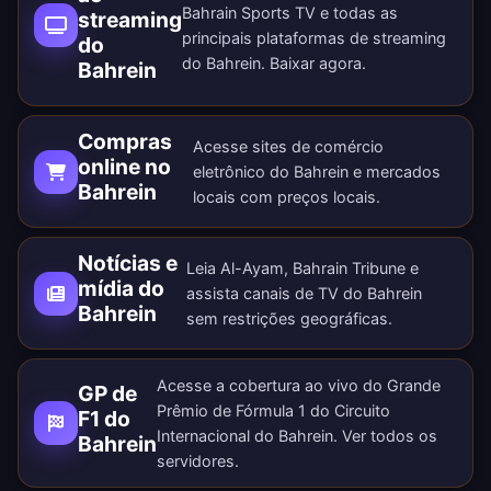
Bahrain Sports TV e todas as
streaming
principais plataformas de streaming
do
do Bahrein.
Baixar agora
.
Bahrein
Compras
Acesse sites de comércio
online no
eletrônico do Bahrein e mercados
Bahrein
locais com preços locais.
Notícias e
Leia Al-Ayam, Bahrain Tribune e
mídia do
assista canais de TV do Bahrein
Bahrein
sem restrições geográficas.
Acesse a cobertura ao vivo do Grande
GP de
Prêmio de Fórmula 1 do Circuito
F1 do
Internacional do Bahrein. Ver todos os
Bahrein
servidores
.