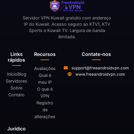
Servidor VPN Kuwait gratuito com endereço
IP do Kuwait. Acesso seguro ao KTV1, KTV
Sports e Kuwait TV. Largura de banda
ilimitada.
Links
Recursos
Contate-nos
rápidos
support@freeandroidvpn.com
Avaliações
Início
Blog
www.freeandroidvpn.com
Qual é
Servidores
meu IP
Sobre
O que é
Contato
VPN
Registro
de
alterações
Jurídico