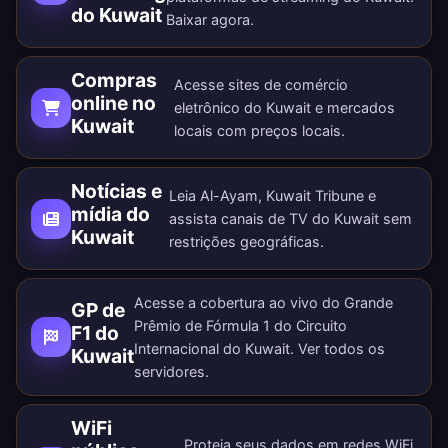
do Kuwait
Baixar agora
.
Compras
Acesse sites de comércio
online no
eletrônico do Kuwait e mercados
Kuwait
locais com preços locais.
Notícias e
Leia Al-Ayam, Kuwait Tribune e
mídia do
assista canais de TV do Kuwait sem
Kuwait
restrições geográficas.
Acesse a cobertura ao vivo do Grande
GP de
Prêmio de Fórmula 1 do Circuito
F1 do
Internacional do Kuwait. Ver todos os
Kuwait
servidores
.
WiFi
Proteja seus dados em redes WiFi