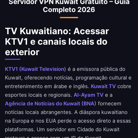
Servidor VPN Kuwait Gratuito – Guia
aplicativos do Banco Nacional do Kuwait, Ahli
Completo 2026
United Bank e BBK.
TV Kuwaitiano: Acessar
KTV1 e canais locais do
exterior
KTV1 (Kuwait Television)
é a emissora pública do
Kuwait, oferecendo notícias, programação cultural e
entretenimento em árabe e inglês.
Kuwait TV
cobre
esportes locais e regionais.
Al-Ayam TV
e a
Agência de Notícias do Kuwait (BNA)
fornecem
notícias locais abrangentes. A diáspora kuwaitiano
na Europa e nos EUA perde o acesso direto a essas
plataformas. Um servidor em Cidade do Kuwait