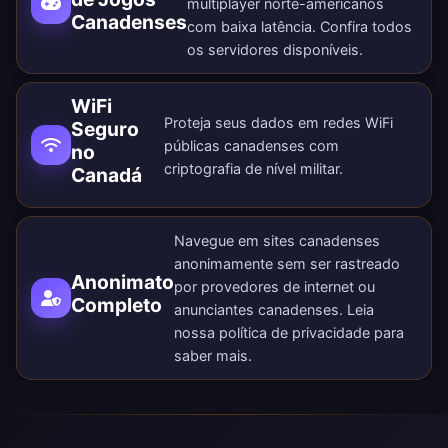
multiplayer norte-americanos
Canadenses
com baixa latência. Confira todos
os
servidores disponíveis
.
WiFi
Proteja seus dados em redes WiFi
Seguro
públicas canadenses com
no
criptografia de nível militar.
Canadá
Navegue em sites canadenses
anonimamente sem ser rastreado
Anonimato
por provedores de internet ou
Completo
anunciantes canadenses. Leia
nossa
política de privacidade
para
saber mais.