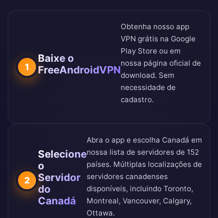
Obtenha nosso app
VPN grátis na
Google
Play Store
ou em
Baixe o
nossa
página oficial de
1
FreeAndroidVPN
download
. Sem
necessidade de
cadastro.
Abra o app e escolha Canadá em
nossa
lista de servidores de 152
Selecione
o
países
. Múltiplas localizações de
Servidor
servidores canadenses
2
do
disponíveis, incluindo Toronto,
Canadá
Montreal, Vancouver, Calgary,
Ottawa.