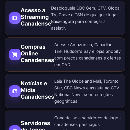
Desbloqueie CBC Gem, CTV, Global
Acesso a
TV, Crave e TSN de qualquer lugar.
Streaming
Baixe agora
para começar a
Canadense
assistir.
Acesse Amazon.ca, Canadian
Compras
Tire, Hudson's Bay e lojas Shopify
Online
com preços canadenses e ofertas
Canadenses
em CAD.
Leia The Globe and Mail, Toronto
Notícias e
Star, CBC News e assista ao CTV
Mídia
National News sem restrições
Canadenses
geográficas.
Conecte-se a servidores de jogos
Servidores
canadenses para jogos
de Jogos