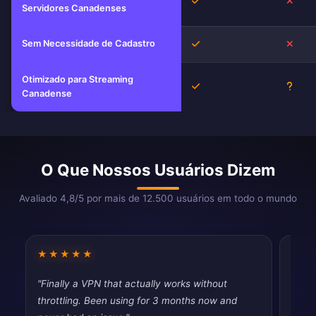
Sim
Não
Servidores Canadenses
Sem Necessidade de Cadastro
Sim
Não
Otimizado para Streaming
Sim
Desc
Canadense
O Que Nossos Usuários Dizem
Avaliado 4,8/5 por mais de 12.500 usuários em todo o mundo
★★★★★
★★
"Finally a VPN that actually works without
"Usin
throttling. Been using for 3 months now and
disap