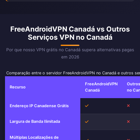
FreeAndroidVPN Canadá vs Outros
Serviços VPN no Canadá
Por que nosso VPN grátis no Canadá supera alternativas pagas
em 2026
Comparação entre o servidor FreeAndroidVPN no Canadá e outros se
FreeAndroidVPN
Outro
Recurso
Canadá
no Ca
Sim
Não
Endereço IP Canadense Grátis
Largura de Banda Ilimitada
Sim
Não
Múltiplas Localizações de