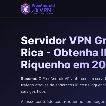
Ir para o conteúdo principal
Servidor VPN Gr
Rica - Obtenha 
Riquenho em 2
Resumo:
O FreeAndroidVPN oferece um servido
tráfego através de endereços IP costa-riquenhos
serviços ticos.
Acesse conteúdo costa-riquenho com segu