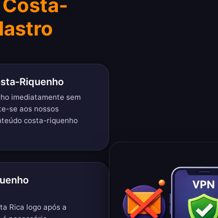
 Costa-
astro
osta-Riquenho
nho imediatamente sem
te-se aos nossos
nteúdo costa-riquenho
quenho
ta Rica logo após a