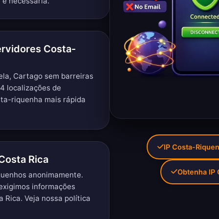
 é necessária.
ervidores Costa-
ela, Cartago sem barreiras
4 localizações de
sta-riquenha mais rápida
IP Costa-Rique
Costa Rica
Obtenha IP
iquenhos anonimamente.
exigimos informações
a Rica. Veja nossa
política