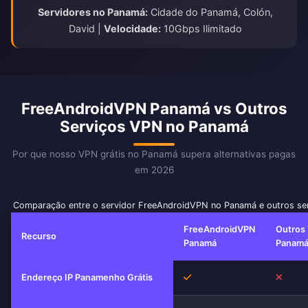
Servidores no Panamá:
Cidade do Panamá, Colón,
David |
Velocidade:
10Gbps Ilimitado
FreeAndroidVPN Panamá vs Outros
Serviços VPN no Panamá
Por que nosso VPN grátis no Panamá supera alternativas pagas
em 2026
Comparação entre o servidor FreeAndroidVPN no Panamá e outros se
FreeAndroidVPN
Outros
Recurso
Panamá
Panam
Sim
Não
Endereço IP Panamenho Grátis