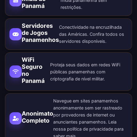
mídia panamenha sem
Panamá
restrições.
Servidores
Conectividade na encruzilhada
de Jogos
das Américas. Confira todos os
Panamenhos
servidores disponíveis
.
WiFi
Proteja seus dados em redes WiFi
Seguro
públicas panamenhas com
no
criptografia de nível militar.
Panamá
Navegue em sites panamenhos
anonimamente sem ser rastreado
Anonimato
por provedores de internet ou
Completo
anunciantes panamenhos. Leia
nossa
política de privacidade
para
saber mais.