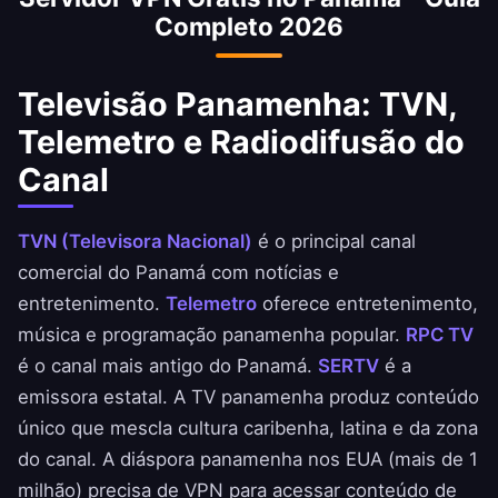
Completo 2026
empresas de VPN escolhem o Panamá
especificamente por essas vantagens de
privacidade.
Televisão Panamenha: TVN,
Telemetro e Radiodifusão do
Canal
TVN (Televisora Nacional)
é o principal canal
comercial do Panamá com notícias e
entretenimento.
Telemetro
oferece entretenimento,
música e programação panamenha popular.
RPC TV
é o canal mais antigo do Panamá.
SERTV
é a
emissora estatal. A TV panamenha produz conteúdo
único que mescla cultura caribenha, latina e da zona
do canal. A diáspora panamenha nos EUA (mais de 1
milhão) precisa de VPN para acessar conteúdo de