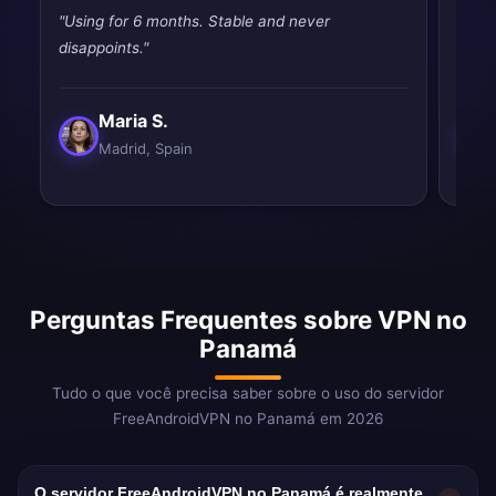
"Using for 6 months. Stable and never
"Simp
disappoints."
Exact
Maria S.
Madrid, Spain
Perguntas Frequentes sobre VPN no
Panamá
Tudo o que você precisa saber sobre o uso do servidor
FreeAndroidVPN no Panamá em 2026
O servidor FreeAndroidVPN no Panamá é realmente