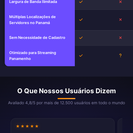
Largura de Banda Ilimitada
Sim
Não
Múltiplas Localizações de
Sim
Não
Servidores no Panamá
Sem Necessidade de Cadastro
Sim
Não
Otimizado para Streaming
Sim
Desco
Panamenho
O Que Nossos Usuários Dizem
Avaliado 4,8/5 por mais de 12.500 usuários em todo o mundo
★★★★★
★★