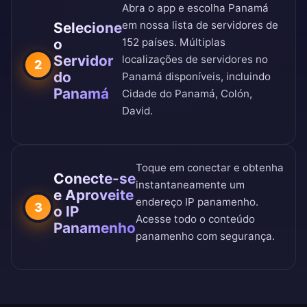
Abra o app e escolha Panamá
em nossa
lista de servidores de
Selecione
o
152 países
. Múltiplas
Servidor
localizações de servidores no
2
do
Panamá disponíveis, incluindo
Panamá
Cidade do Panamá, Colón,
David.
Toque em conectar e obtenha
Conecte-se
instantaneamente um
e Aproveite
endereço IP panamenho.
3
o IP
Acesse todo o conteúdo
Panamenho
panamenho com segurança.