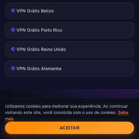
VPN Grátis Belize
VPN Grátis Porto Rico
VPN Grátis Reino Unido
VPN Grátis Alemanha
Obtenha Seu Endereço IP Panamenho
Utilizamos cookies para melhorar sua experiência. Ao continuar
Grátis Hoje
visitando este site, você concorda com o uso de cookies.
Saiba
mais
Consentimento de Cookies
ACEITAR
Junte-se a milhares de usuários satisfeitos