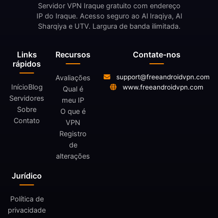
Servidor VPN Iraque gratuito com endereço
IP do Iraque. Acesso seguro ao Al Iraqiya, Al
Sharqiya e UTV. Largura de banda ilimitada.
Links
Recursos
Contate-nos
rápidos
support@freeandroidvpn.com
Avaliações
Início
Blog
www.freeandroidvpn.com
Qual é
Servidores
meu IP
Sobre
O que é
Contato
VPN
Registro
de
alterações
Jurídico
Política de
privacidade