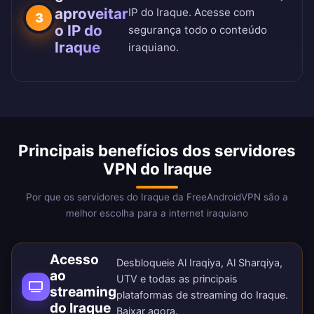
aproveitar
IP do Iraque. Acesse com
3
o IP do
segurança todo o conteúdo
Iraque
iraquiano.
Principais benefícios dos servidores
VPN do Iraque
Por que os servidores do Iraque da FreeAndroidVPN são a
melhor escolha para a internet iraquiano
Acesso
Desbloqueie Al Iraqiya, Al Sharqiya,
ao
UTV e todas as principais
streaming
plataformas de streaming do Iraque.
do Iraque
Baixar agora
.