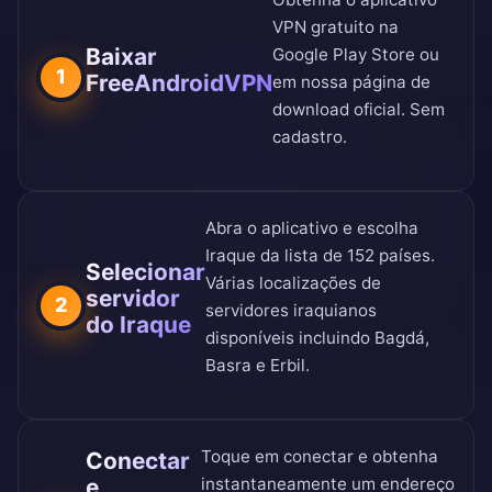
VPN gratuito na
Baixar
Google Play Store
ou
1
FreeAndroidVPN
em nossa
página de
download oficial
. Sem
cadastro.
Abra o aplicativo e escolha
Iraque da
lista de 152 países
.
Selecionar
Várias localizações de
servidor
2
servidores iraquianos
do Iraque
disponíveis incluindo Bagdá,
Basra e Erbil.
Toque em conectar e obtenha
Conectar
e
instantaneamente um endereço